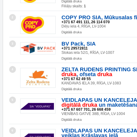
Digitālā druka
Filiāļu skaits:
1
COPY PRO SIA, Mūkusalas fil
2
+371 67 491 111, 26 114 070
Dēļu iela 4, RĪGA, LV-1004
Digitālā druka
BV Pack, SIA
3
+371 29572811
Slokas iela 52/1, RĪGA, LV-1007
Digitālā druka
ZELTA RUDENS PRINTING S
4
druka
, ofseta
druka
+371 67 62 49 55
KANDAVAS IELA 39, RĪGA, LV-1083
Digitālā druka
VEIDLAPAS UN KANCELEJA
5
digitālā
druka
un maketēšan
+371 67 607 701, 26 668 459
VIENĪBAS GATVE 38B, RĪGA, LV-1004
Digitālā druka
VEIDLAPAS UN KANCELEJA
6
veiklas Krāslavas ielā