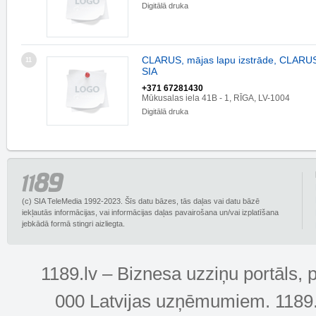
Digitālā druka
CLARUS, mājas lapu izstrāde, CLAR
11
SIA
+371 67281430
Mūkusalas iela 41B - 1, RĪGA, LV-1004
Digitālā druka
(c) SIA TeleMedia 1992-2023. Šīs datu bāzes, tās daļas vai datu bāzē
iekļautās informācijas, vai informācijas daļas pavairošana un/vai izplatīšana
jebkādā formā stingri aizliegta.
1189.lv – Biznesa uzziņu portāls, 
000 Latvijas uzņēmumiem. 1189.lv