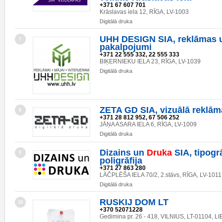
+371 67 607 701
Krāslavas iela 12, RĪGA, LV-1003
Digitālā druka
UHH DESIGN SIA, reklāmas u
7
pakalpojumi
+371 22 555 332, 22 555 333
BIĶERNIEKU IELA 23, RĪGA, LV-1039
Digitālā druka
ZETA GD SIA, vizuālā reklām
8
+371 28 812 952, 67 506 252
JĀŅA ASARA IELA 6, RĪGA, LV-1009
Digitālā druka
Dizains un
Druka
SIA, tipogrā
9
poligrāfija
+371 27 863 280
LĀČPLĒŠA IELA 70/2, 2.stāvs, RĪGA, LV-1011
Digitālā druka
RUSKIJ DOM LT
10
+370 52071228
Gedimina pr. 26 - 418, VILNIUS, LT-01104, L