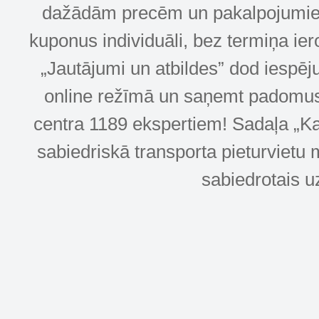
dažādām precēm un pakalpojumiem! 
kuponus individuāli, bez termiņa ie
„Jautājumi un atbildes” dod iespēj
online režīmā un saņemt padomus u
centra 1189 ekspertiem! Sadaļa „Kar
sabiedriskā transporta pieturvietu 
sabiedrotais u