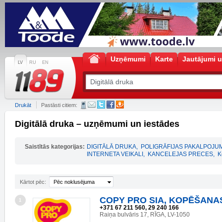
Uzņēmumi
Karte
Jautājumi u
LV
RU
EN
Drukāt
Pastāsti citiem:
Digitālā druka – uzņēmumi un iestādes
Saistītās kategorijas:
DIGITĀLĀ DRUKA
,
POLIGRĀFIJAS PAKALPOJUM
INTERNETA VEIKALI
,
KANCELEJAS PRECES
,
K
Kārtot pēc:
Pēc noklusējuma
COPY PRO SIA, KOPĒŠANA
1
+371 67 211 560, 29 240 166
Raiņa bulvāris 17, RĪGA, LV-1050