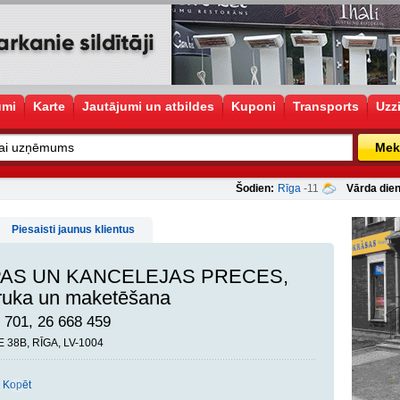
umi
Karte
Jautājumi un atbildes
Kuponi
Transports
Uzz
Mek
Šodien:
Rīga
-11
Vārda dien
Piesaisti jaunus klientus
PAS UN KANCELEJAS PRECES,
druka un maketēšana
 701, 26 668 459
 38B, RĪGA, LV-1004
Kopēt