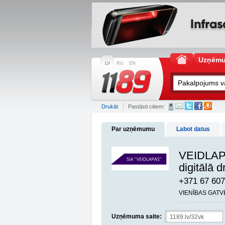
Uzņēm
LV
RU
EN
Drukāt
Pastāsti citiem:
Par uzņēmumu
Labot datus
VEIDLA
digitālā 
+371 67 607
VIENĪBAS GATVE
Uzņēmuma saite: