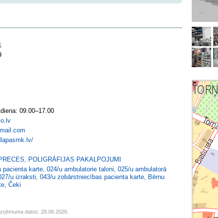
1
9
diena: 09.00–17.00
o.lv
mail.com
dlapasmk.lv/
PRECES
,
POLIGRĀFIJAS PAKALPOJUMI
 pacienta karte
,
024/u ambulatorie taloni
,
025/u ambulatorā
027/u izraksti
,
043/u zobārstniecības pacienta karte
,
Bērnu
te
,
Čeki
uzņēmuma datos: 28.06.2026.