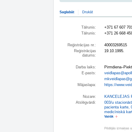
Saglabāt
Drukāt
Tālrunis:
+371 67 607 70
Tālrunis:
+371 26 668 45
Reģistrācijas nr.:
40003269515
Reģistrācijas
19.10.1995.
datums:
Darba laiks:
Pirmdiena–Piekt
E-pasts:
veidlapas@apoll
mkveidlapas@g
Mājaslapa:
https://www.vei
Nozare:
KANCELEJAS 
Atslēgvārdi:
003/u stacionārā
pacienta karte
,
medicīniskā kar
Vairāk
Pēdējās izmaiņas 