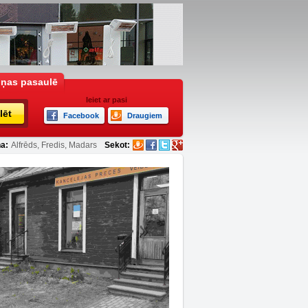
iņas pasaulē
Ieiet ar pasi
lēt
Facebook
Draugiem
a:
Alfrēds, Fredis, Madars
Sekot: