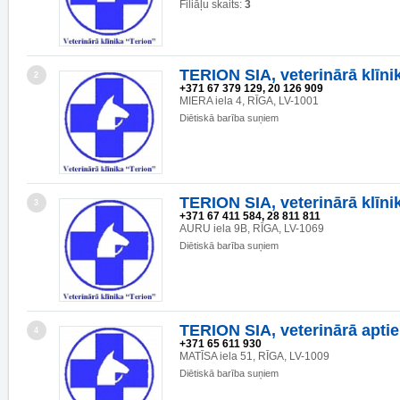
Filiāļu skaits:
3
TERION SIA, veterinārā klīni
2
+371 67 379 129, 20 126 909
MIERA iela 4, RĪGA, LV-1001
Diētiskā barība suņiem
TERION SIA, veterinārā klīni
3
+371 67 411 584, 28 811 811
AURU iela 9B, RĪGA, LV-1069
Diētiskā barība suņiem
TERION SIA, veterinārā apti
4
+371 65 611 930
MATĪSA iela 51, RĪGA, LV-1009
Diētiskā barība suņiem