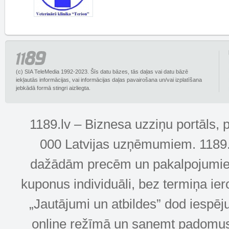
(c) SIA TeleMedia 1992-2023. Šīs datu bāzes, tās daļas vai datu bāzē
iekļautās informācijas, vai informācijas daļas pavairošana un/vai izplatīšana
jebkādā formā stingri aizliegta.
1189.lv – Biznesa uzziņu portāls, 
000 Latvijas uzņēmumiem. 1189.lv
dažādām precēm un pakalpojumiem! 
kuponus individuāli, bez termiņa ie
„Jautājumi un atbildes” dod iespēj
online režīmā un saņemt padomus u