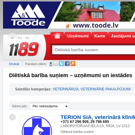
Uzņēmumi
Karte
Jautājumi u
LV
RU
EN
Drukāt
Pastāsti citiem:
Diētiskā barība suņiem – uzņēmumi un iestādes
Saistītās kategorijas:
VETERINĀRIJA, VETERINĀRIE PAKALPOJUMI
Kārtot pēc:
Pēc noklusējuma
TERION SIA, veterinārā klīni
1
+371 67 296 909, 29 796 695
LABORATORIJAS IELA 2A, RĪGA, LV-1012
Diētiskā barība suņiem