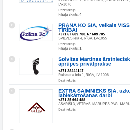
Meistaru iela 7, VALDLAUČI, ĶEKAVAS PAG.
LV-1076
Dezinfekcija
Filiāļu skaits:
4
PRĀNA KO SIA, veikals VISS
2
TĪRĪBAI
+371 67 609 700, 67 609 705
SPILVES iela 4, RĪGA, LV-1055
Dezinfekcija
Filiāļu skaits:
1
Solvitas Martinas ārstniecis
3
aprūpes privātprakse
+371 28444147
Raiskuma iela 1, RĪGA, LV-1006
Dezinfekcija
EXTRA SAIMNIEKS SIA, uzk
4
labiekārtošanas darbi
+371 25 664 488
ASARĪŠI 3, VĒTRAS, MĀRUPES PAG., MĀRU
Dezinfekcija