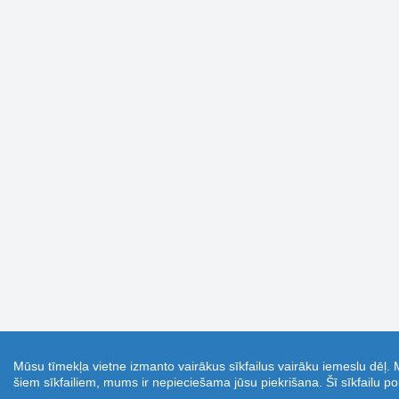
Mūsu tīmekļa vietne izmanto vairākus sīkfailus vairāku iemeslu dēļ. 
šiem sīkfailiem, mums ir nepieciešama jūsu piekrišana. Šī sīkfailu pol