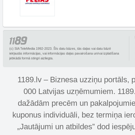
(c) SIA TeleMedia 1992-2023. Šīs datu bāzes, tās daļas vai datu bāzē
iekļautās informācijas, vai informācijas daļas pavairošana un/vai izplatīšana
jebkādā formā stingri aizliegta.
1189.lv – Biznesa uzziņu portāls, 
000 Latvijas uzņēmumiem. 1189.lv
dažādām precēm un pakalpojumiem! 
kuponus individuāli, bez termiņa ie
„Jautājumi un atbildes” dod iespēj