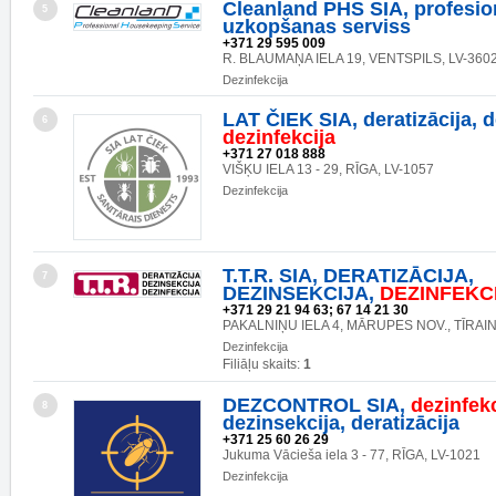
Cleanland PHS SIA, profesio
5
uzkopšanas serviss
+371 29 595 009
R. BLAUMAŅA IELA 19, VENTSPILS, LV-360
Dezinfekcija
LAT ČIEK SIA, deratizācija, d
6
dezinfekcija
+371 27 018 888
VIŠĶU IELA 13 - 29, RĪGA, LV-1057
Dezinfekcija
T.T.R. SIA, DERATIZĀCIJA,
7
DEZINSEKCIJA,
DEZINFEKC
+371 29 21 94 63; 67 14 21 30
PAKALNIŅU IELA 4, MĀRUPES NOV., TĪRAIN
Dezinfekcija
Filiāļu skaits:
1
DEZCONTROL SIA,
dezinfekc
8
dezinsekcija, deratizācija
+371 25 60 26 29
Jukuma Vācieša iela 3 - 77, RĪGA, LV-1021
Dezinfekcija