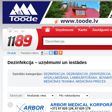
Uzņēmumi
Karte
Jautājumi u
LV
RU
EN
Drukāt
Pastāsti citiem:
Dezinfekcija – uzņēmumi un iestādes
Saistītās kategorijas:
DEZINFEKCIJA, DEZINSEKCIJA, DERATIZĀCIJA
,
APZAĻUMOŠANA, LABIEKĀRTOŠANA
,
BŪVMATE
MEDICĪNAS TEHNIKA, MEDICĪNAS PRECES
Kārtot pēc:
Atrašanās vieta
Pēc noklusējuma
ARBOR MEDICAL KORPORĀC
1
+371 67 620 126, 67 620 179