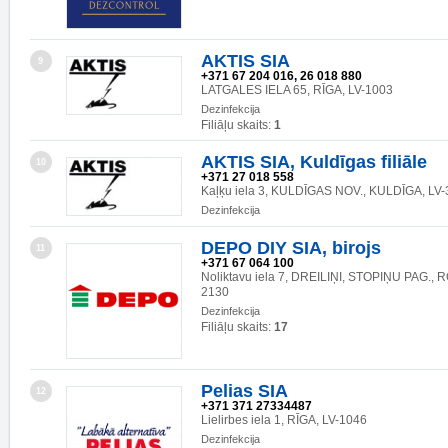
AKTIS SIA
9
+371 67 204 016, 26 018 880
LATGALES IELA 65, RĪGA, LV-1003
Dezinfekcija
Filiāļu skaits:
1
AKTIS SIA, Kuldīgas filiāle
10
+371 27 018 558
Kaļķu iela 3, KULDĪGAS NOV., KULDĪGA, LV
Dezinfekcija
DEPO DIY SIA, birojs
11
+371 67 064 100
Noliktavu iela 7, DREILIŅI, STOPIŅU PAG., 
2130
Dezinfekcija
Filiāļu skaits:
17
Pelias SIA
12
+371 371 27334487
Lielirbes iela 1, RĪGA, LV-1046
Dezinfekcija