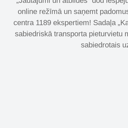
„Jautājumi un atbildes” dod iespēj
online režīmā un saņemt padomus u
centra 1189 ekspertiem! Sadaļa „Kar
sabiedriskā transporta pieturvietu 
sabiedrotais u