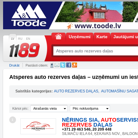
Uzņēmumi
Karte
Jautājumi u
LV
RU
EN
Drukāt
Pastāsti citiem:
Atsperes auto rezerves daļas – uzņēmumi un ies
Saistītās kategorijas:
AUTO REZERVES DAĻAS
,
AUTOMAŠĪNU SAGAT
Kārtot pēc:
Atrašanās vieta
Pēc noklusējuma
NĒRINGS SIA,
AUTO
SERVIS
1
REZERVES
DAĻAS
+371 29 463 546, 20 209 448
SILMAČU IELA 64, ĶEKAVAS NOV., BALDONE