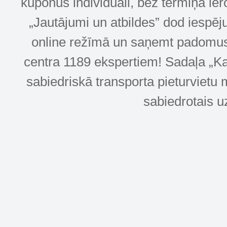
kuponus individuāli, bez termiņa ie
„Jautājumi un atbildes” dod iespēj
online režīmā un saņemt padomus u
centra 1189 ekspertiem! Sadaļa „Kar
sabiedriskā transporta pieturvietu 
sabiedrotais u