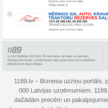
Atsperes auto rezerves daļas
Filiāļu skaits:
1
NĒRINGS SIA,
AUTO
, KRAV
2
TRAKTORU
REZERVES
DAĻ
+371 26 188 242, 20 242 420
TĪRAINES IELA 9A, RĪGA, LV-1058
Atsperes auto rezerves daļas
(c) SIA TeleMedia 1992-2023. Šīs datu bāzes, tās daļas vai datu bāzē
iekļautās informācijas, vai informācijas daļas pavairošana un/vai izplatīšana
jebkādā formā stingri aizliegta.
1189.lv – Biznesa uzziņu portāls, 
000 Latvijas uzņēmumiem. 1189.lv
dažādām precēm un pakalpojumiem! 