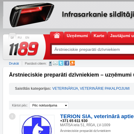
Uzņēmumi
Karte
Jautājumi u
LV
RU
EN
Drukāt
Pastāsti citiem:
Ārstnieciskie preparāti dzīvniekiem – uzņēmumi 
Saistītās kategorijas:
VETERINĀRIJA, VETERINĀRIE PAKALPOJUMI
Kārtot pēc:
Pēc noklusējuma
TERION SIA, veterinārā apti
1
+371 65 611 930
MATĪSA iela 51, RĪGA, LV-1009
Ārstnieciskie preparāti dzīvniekiem