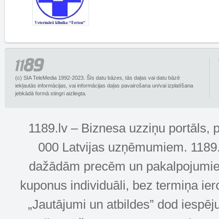
(c) SIA TeleMedia 1992-2023. Šīs datu bāzes, tās daļas vai datu bāzē
iekļautās informācijas, vai informācijas daļas pavairošana un/vai izplatīšana
jebkādā formā stingri aizliegta.
1189.lv – Biznesa uzziņu portāls, 
000 Latvijas uzņēmumiem. 1189.lv
dažādām precēm un pakalpojumiem! 
kuponus individuāli, bez termiņa ie
„Jautājumi un atbildes” dod iespēj