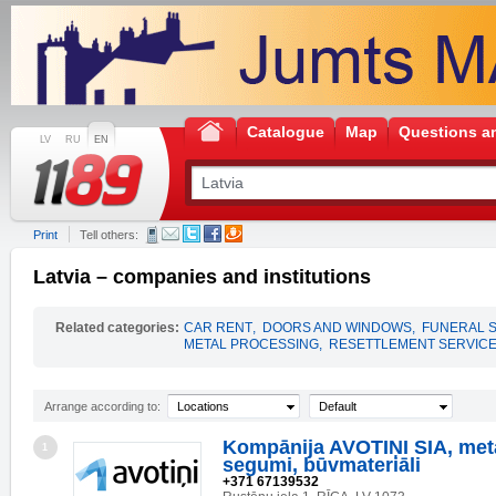
Catalogue
Map
Questions a
LV
RU
EN
Print
Tell others:
Latvia – companies and institutions
Related categories:
CAR RENT
,
DOORS AND WINDOWS
,
FUNERAL 
METAL PROCESSING
,
RESETTLEMENT SERVIC
Arrange according to:
Locations
Default
Kompānija AVOTIŅI SIA, met
1
segumi, būvmateriāli
+371 67139532