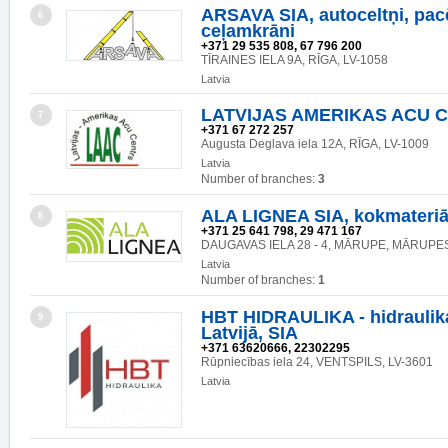
ARSAVA SIA, autoceltņi, pacē
6
ceļamkrāni
+371 29 535 808, 67 796 200
TĪRAINES IELA 9A, RĪGA, LV-1058
Latvia
LATVIJAS AMERIKAS ACU C
7
+371 67 272 257
Augusta Deglava iela 12A, RĪGA, LV-1009
Latvia
Number of branches:
3
ALA LIGNEA SIA, kokmateriā
8
+371 25 641 798, 29 471 167
DAUGAVAS IELA 28 - 4, MĀRUPE, MĀRUPES
Latvia
Number of branches:
1
HBT HIDRAULIKA - hidraulika
9
Latvijā, SIA
+371 63620666, 22302295
Rūpniecības iela 24, VENTSPILS, LV-3601
Latvia