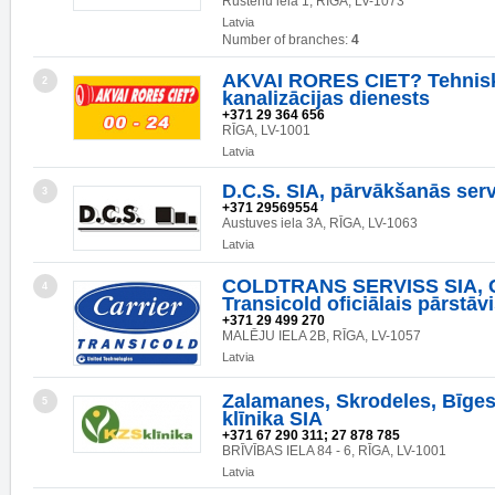
Rustēnu iela 1, RĪGA, LV-1073
Latvia
Number of branches:
4
AKVAI RORES CIET? Tehnis
2
kanalizācijas dienests
+371 29 364 656
RĪGA, LV-1001
Latvia
D.C.S. SIA, pārvākšanās ser
3
+371 29569554
Austuves iela 3A, RĪGA, LV-1063
Latvia
COLDTRANS SERVISS SIA, C
4
Transicold oficiālais pārstāvi
+371 29 499 270
MALĒJU IELA 2B, RĪGA, LV-1057
Latvia
Zalamanes, Skrodeles, Bīge
5
klīnika SIA
+371 67 290 311; 27 878 785
BRĪVĪBAS IELA 84 - 6, RĪGA, LV-1001
Latvia