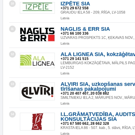
IZPĒTE SIA
10
+371 29 672 558
GRAUDU IELA 58 - 209, RĪGA, LV-1058
Latvia
NAGLIS & ERR SIA
11
+371 66 100 336
UZVARAS PROSPEKTS 1C, ĶEKAVAS NOV., 
Latvia
ALA LIGNEA SIA, kokzāģēta
12
+371 29 141 515
LEMBURGAS KOKZĀĢĒTAVA, MĀLPILS PAG.
LV-2152
Latvia
ALVIRI SIA, uzkopšanas serv
13
tīrīšanas pakalpojumi
+371 20 407 407, 20 038 882
SMILTNIEKU IELA 2, MĀRUPES NOV., MĀRU
Latvia
I.L.GRĀMATVEDĪBA, AUDIT
14
KONSULTĀCIJAS SIA
+371 67 580 662, 28 662 328
KRASTA IELA 86 - 507. kab., 5. stāvs, RĪGA, 
Latvia