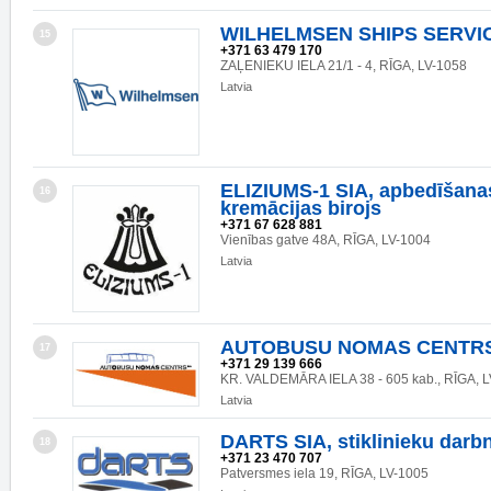
WILHELMSEN SHIPS SERVI
15
+371 63 479 170
ZAĻENIEKU IELA 21/1 - 4, RĪGA, LV-1058
Latvia
ELIZIUMS-1 SIA, apbedīšana
16
kremācijas birojs
+371 67 628 881
Vienības gatve 48A, RĪGA, LV-1004
Latvia
AUTOBUSU NOMAS CENTRS
17
+371 29 139 666
KR. VALDEMĀRA IELA 38 - 605 kab., RĪGA, 
Latvia
DARTS SIA, stiklinieku darb
18
+371 23 470 707
Patversmes iela 19, RĪGA, LV-1005