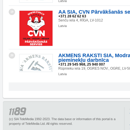
Latvia
AA SIA, CVN Pārvākšanās se
19
+371 28 62 62 63
Senču iela 4, RĪGA, LV-1012
Latvia
AKMENS RAKSTI SIA, Modra
20
pieminekļu darbnīca
+371 29 545 968, 25 940 007
Rūpnieku iela 19, OGRES NOV., OGRE, LV-5
Latvia
(c) SIA TeleMedia 1992-2023. The data base or information of this portal is a
property of TeleMedia Ltd. All rights reserved.