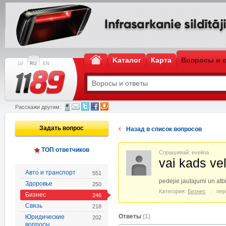
Kаталог
Карта
Вопросы и 
LV
RU
EN
Расскажи другим:
Задать вопрос
Назад в список вопросов
ТОП ответчиков
Спрашивай: evelina
vai kads ve
Авто и транспорт
551
pedejie jautajumi un at
Здоровье
250
Категория:
Бизнес
пер
Бизнес
246
Связь
218
Oтветы
(1)
Юридические
202
вопросы,