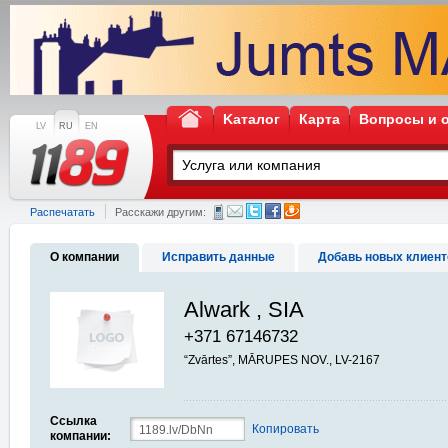
Kаталог
Карта
Вопросы и 
LV
RU
EN
Распечатать
Расскажи другим:
О компании
Исправить данные
Добавь новых клиент
Alwark , SIA
+371 67146732
“Zvārtes”, MĀRUPES NOV., LV-2167
Ссылка
Копировать
компании: