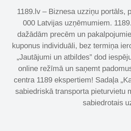
1189.lv – Biznesa uzziņu portāls, 
000 Latvijas uzņēmumiem. 1189.lv
dažādām precēm un pakalpojumiem! 
kuponus individuāli, bez termiņa ie
„Jautājumi un atbildes” dod iespēj
online režīmā un saņemt padomus u
centra 1189 ekspertiem! Sadaļa „Kar
sabiedriskā transporta pieturvietu 
sabiedrotais u