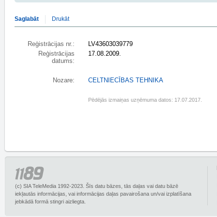
Saglabāt
Drukāt
Reģistrācijas nr.:
LV43603039779
Reģistrācijas
17.08.2009.
datums:
Nozare:
CELTNIECĪBAS TEHNIKA
Pēdējās izmaiņas uzņēmuma datos: 17.07.2017.
(c) SIA TeleMedia 1992-2023. Šīs datu bāzes, tās daļas vai datu bāzē
iekļautās informācijas, vai informācijas daļas pavairošana un/vai izplatīšana
jebkādā formā stingri aizliegta.