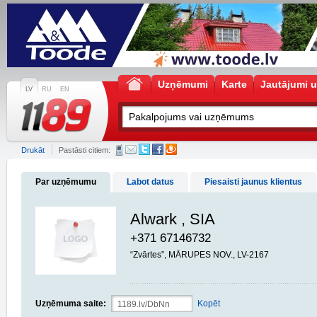
Uzņēmumi
Karte
Jautājumi u
LV
RU
EN
Drukāt
Pastāsti citiem:
Par uzņēmumu
Labot datus
Piesaisti jaunus klientus
Alwark , SIA
+371 67146732
“Zvārtes”, MĀRUPES NOV., LV-2167
Uzņēmuma saite:
Kopēt