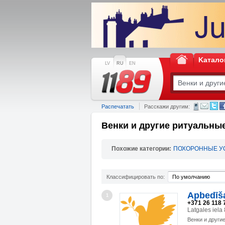
Kатало
LV
RU
EN
Распечатать
Расскажи другим:
Венки и другие ритуальны
Похожие категории:
ПОХОРОННЫЕ У
Классифицировать по:
По умолчанию
Apbedīš
1
+371 26 118 
Latgales iela
Венки и други