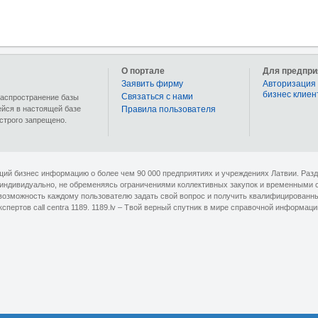
О портале
Для предпри
Заявить фирму
Авторизация 
бизнес клиен
Связаться с нами
 распространение базы
ейся в настоящей базе
Правила пользователя
строго запрещено.
ющий бизнес информацию о более чем 90 000 предприятиях и учреждениях Латвии. Раз
 индивидуально, не обременяясь ограничениями коллективных закупок и временными 
озможность каждому пользователю задать свой вопрос и получить квалифицированный 
кспертов сall centra 1189. 1189.lv – Твой верный спутник в мире справочной информаци