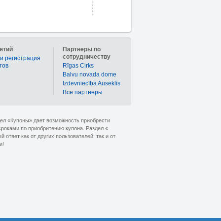
ятий
Партнеры по
сотрудничеству
и регистрация
тов
Rīgas Cirks
Balvu novada dome
Izdevniecība Auseklis
Bce партнеры
дел «Купоны» дает возможность приобрести
сроками по приобритению купона. Раздел «
ответ как от других пользователей. так и от
и!