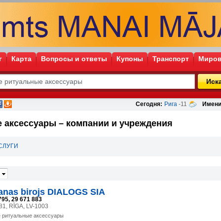
г
Карта
Вопросы и ответы
Купоны
Транспорт
Миров
Иск
Сегодня:
Рига
-11
Имени
е аксессуары – компании и учреждения
СЛУГИ
anas birojs DIALOGS SIA
795, 29 671 883
 81, RĪGA, LV-1003
е ритуальные аксессуары