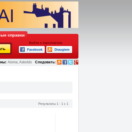
ые справки
Войти с пасспортом
ать
Facebook
Draugiem
ны:
Aisma, Askolds
Следовать:
Результаты 1 - 1 с 1