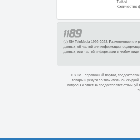
Tulikivi
Количество 
(c) SIA TeleMedia 1992-2023. Размножение или
данных, её частей или информации, содержащ
данных, или частей информации в любом виде 
1189.lv – справочный портал, предсатвля
товары и услуги со значительной скидкой
Вопросы и ответы» предоставляет отличнуй в
э