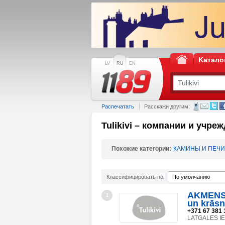
Kатало
LV
RU
EN
Распечатать
Расскажи другим:
Tulikivi – компании и учре
Похожие категории:
КАМИНЫ И ПЕЧИ
Классифицировать по:
По умолчанию
AKMENS
1
un krāsn
+371 67 381 
LATGALES IEL