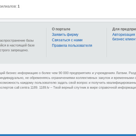
филиалов:
1
О портале
Для предпри
Заявить фирму
Авторизация 
бизнес клиен
Связаться с нами
 распространение базы
ейся в настоящей базе
Правила пользователя
строго запрещено.
ющий бизнес информацию о более чем 90 000 предприятиях и учреждениях Латвии. Раз
 индивидуально, не обременяясь ограничениями коллективных закупок и временными 
озможность каждому пользователю задать свой вопрос и получить квалифицированный 
кспертов сall centra 1189. 1189.lv – Твой верный спутник в мире справочной информаци