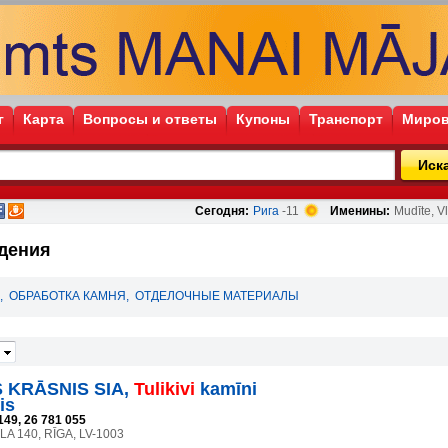
г
Карта
Вопросы и ответы
Купоны
Транспорт
Миров
Иск
Сегодня:
Рига
-11
Именины:
Mudīte, Vl
ждения
,
ОБРАБОТКА КАМНЯ
,
ОТДЕЛОЧНЫЕ МАТЕРИАЛЫ
 KRĀSNIS SIA,
Tulikivi
kamīni
is
149, 26 781 055
A 140, RĪGA, LV-1003