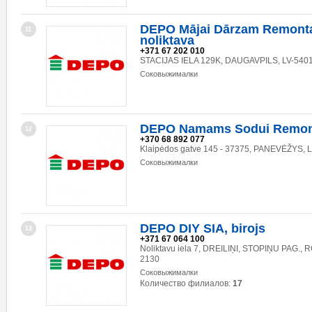
DEPO Mājai Dārzam Remonta
11
noliktava
+371 67 202 010
STACIJAS IELA 129K, DAUGAVPILS, LV-540
Соковыжималки
DEPO Namams Sodui Remon
12
+370 68 892 077
Klaipėdos gatve 145 - 37375, PANEVĖŽYS, 
Соковыжималки
DEPO DIY SIA, birojs
13
+371 67 064 100
Noliktavu iela 7, DREILIŅI, STOPIŅU PAG., 
2130
Соковыжималки
Количество филиалов:
17