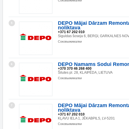
Соковыжималки
DEPO Mājai Dārzam Remonta
5
noliktava
+371 67 202 010
Siguldas šoseja 6, BERĢI, GARKALNES NOV.
Соковыжималки
DEPO Namams Sodui Remon
6
+370 370 46 268 400
Šilutes pl. 28, KLAIPĒDA, LIETUVA
Соковыжималки
DEPO Mājai Dārzam Remonta
7
noliktava
+371 67 202 010
KĻAVU IELA 1, JĒKABPILS, LV-5201
Соковыжималки