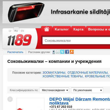
Kаталог
Карта
Вопросы и 
LV
RU
EN
Распечатать
Расскажи другим:
Соковыжималки – компании и учреждения
Похожие категории:
ЗООМАГАЗИНЫ
,
ОТДЕЛОЧНЫЕ МАТЕРИАЛЫ
,
ХОЗЯЙСТВЕННЫЕ ТОВАРЫ
,
КРОВЕЛЬНЫЕ П
Классифицировать по:
Местонахождения
По умолчанию
DEPO Mājai Dārzam Remonta
1
noliktava
+371 67 202 010