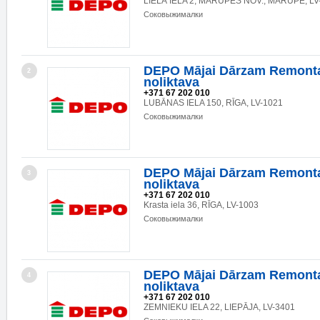
LIELĀ IELA 2, MĀRUPES NOV., MĀRUPE, LV
Соковыжималки
DEPO Mājai Dārzam Remonta
2
noliktava
+371 67 202 010
LUBĀNAS IELA 150, RĪGA, LV-1021
Соковыжималки
DEPO Mājai Dārzam Remonta
3
noliktava
+371 67 202 010
Krasta iela 36, RĪGA, LV-1003
Соковыжималки
DEPO Mājai Dārzam Remonta
4
noliktava
+371 67 202 010
ZEMNIEKU IELA 22, LIEPĀJA, LV-3401