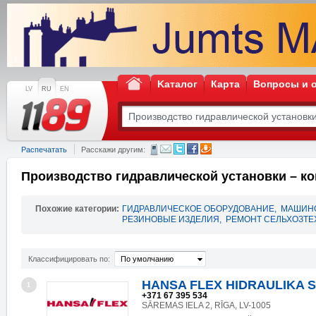
Kаталог
Карта
Вопросы и 
LV
RU
EN
Распечатать
Расскажи другим:
Производство гидравлической установки – к
Похожие категории:
ГИДРАВЛИЧЕСКОЕ ОБОРУДОВАНИЕ
,
МАШИН
РЕЗИНОВЫЕ ИЗДЕЛИЯ
,
РЕМОНТ СЕЛЬХОЗТЕ
Классифицировать по:
По умолчанию
HANSA FLEX HIDRAULIKA S
1
+371 67 395 534
SĀREMAS IELA 2, RĪGA, LV-1005