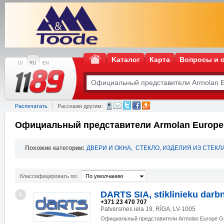
Kаталог
Карта
Вопросы и 
LV
RU
EN
Распечатать
Расскажи другим:
Официальный представители Armolan Europe
Похожие категории:
ДВЕРИ И ОКНА
,
СТЕКЛО, ИЗДЕЛИЯ ИЗ СТЕКЛ
Классифицировать по:
По умолчанию
DARTS SIA, stiklinieku darb
1
+371 23 470 707
Patversmes iela 19, RĪGA, LV-1005
Официальный представители Armolan Europe G