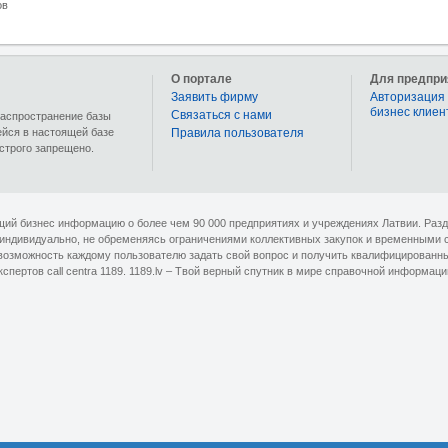
ов
О портале
Для предпри
Заявить фирму
Авторизация 
бизнес клиен
Связаться с нами
 распространение базы
ейся в настоящей базе
Правила пользователя
строго запрещено.
ющий бизнес информацию о более чем 90 000 предприятиях и учреждениях Латвии. Раз
 индивидуально, не обременяясь ограничениями коллективных закупок и временными 
озможность каждому пользователю задать свой вопрос и получить квалифицированный 
кспертов сall centra 1189. 1189.lv – Твой верный спутник в мире справочной информаци