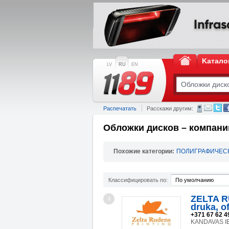
Kатало
LV
RU
EN
Распечатать
Расскажи другим:
Обложки дисков – компани
Похожие категории:
ПОЛИГРАФИЧЕС
Классифицировать по:
По умолчанию
ZELTA R
1
druka, o
+371 67 62 4
KANDAVAS IE