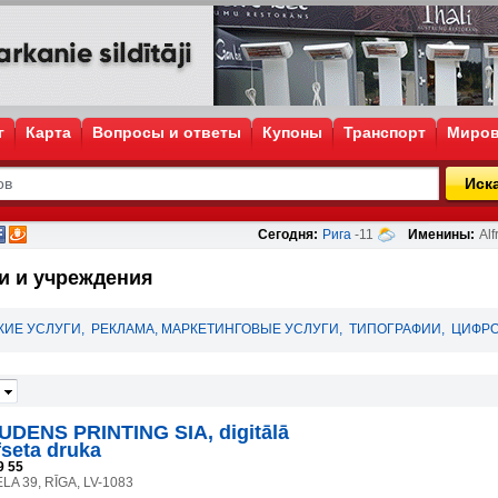
г
Карта
Вопросы и ответы
Купоны
Транспорт
Миров
Иск
Сегодня:
Рига
-11
Именины:
Alf
и и учреждения
КИЕ УСЛУГИ
,
РЕКЛАМА, МАРКЕТИНГОВЫЕ УСЛУГИ
,
ТИПОГРАФИИ
,
ЦИФРО
UDENS PRINTING SIA, digitālā
fseta druka
9 55
LA 39, RĪGA, LV-1083