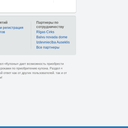
ятий
Партнеры по
сотрудничеству
и регистрация
тов
Rīgas Cirks
Balvu novada dome
Izdevniecība Auseklis
Bce партнеры
дел «Купоны» дает возможность приобрести
сроками по приобритению купона. Раздел «
ответ как от других пользователей. так и от
и!