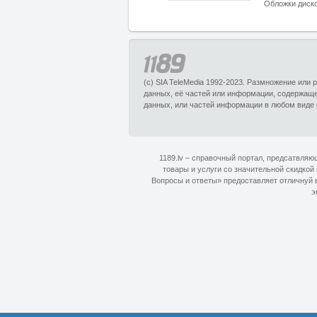
Обложки диск
(c) SIA TeleMedia 1992-2023. Размножение или
данных, её частей или информации, содержащ
данных, или частей информации в любом виде 
1189.lv – справочный портал, предсатвля
товары и услуги со значительной скидкой
Вопросы и ответы» предоставляет отличнуй в
э