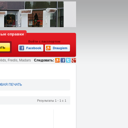
ые справки
Войти с пасспортом
ать
Facebook
Draugiem
rēds, Fredis, Madars
Следовать:
ВАЯ ПЕЧАТЬ
Результаты 1 - 1 с 1