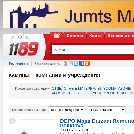
Kаталог
Карта
Вопросы и 
LV
RU
EN
Распечатать
Расскажи другим:
камины – компании и учреждения
Похожие категории:
ОТДЕЛОЧНЫЕ МАТЕРИАЛЫ
,
ЗООМАГАЗИНЫ
,
ХОЗЯЙСТВЕННЫЕ ТОВАРЫ
,
КРОВЕЛЬНЫЕ П
Классифицировать по:
Местонахождения
По умолчанию
DEPO Mājai Dārzam Remonta
1
noliktava
+371 67 202 010