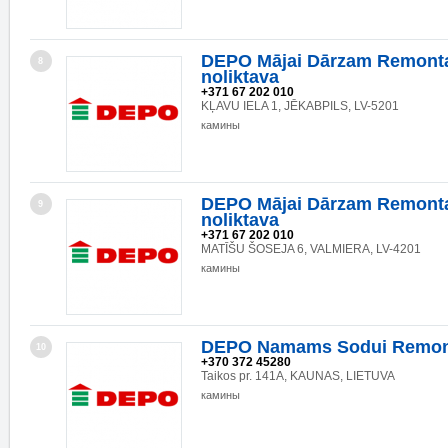
DEPO Mājai Dārzam Remonta
8
noliktava
+371 67 202 010
KĻAVU IELA 1, JĒKABPILS, LV-5201
камины
DEPO Mājai Dārzam Remonta
9
noliktava
+371 67 202 010
MATĪŠU ŠOSEJA 6, VALMIERA, LV-4201
камины
DEPO Namams Sodui Remon
10
+370 372 45280
Taikos pr. 141A, KAUNAS, LIETUVA
камины