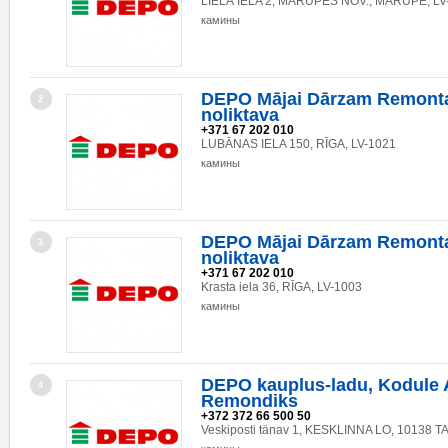
LIELĀ IELA 2, MĀRUPES NOV., MĀRUPE, LV
камины
DEPO Mājai Dārzam Remonta
2
noliktava
+371 67 202 010
LUBĀNAS IELA 150, RĪGA, LV-1021
камины
DEPO Mājai Dārzam Remonta
3
noliktava
+371 67 202 010
Krasta iela 36, RĪGA, LV-1003
камины
DEPO kauplus-ladu, Kodule 
4
Remondiks
+372 372 66 500 50
Veskiposti tänav 1, KESKLINNA LO, 10138 