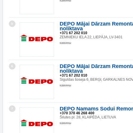
камины
DEPO Mājai Dārzam Remonta
5
noliktava
+371 67 202 010
ZEMNIEKU IELA 22, LIEPĀJA, LV-3401
камины
DEPO Mājai Dārzam Remonta
6
noliktava
+371 67 202 010
Siguldas šoseja 6, BERĢI, GARKALNES NOV.
камины
DEPO Namams Sodui Remon
7
+370 370 46 268 400
Šilutes pl. 28, KLAIPĒDA, LIETUVA
камины