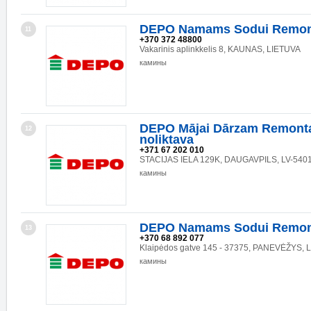
DEPO Namams Sodui Remon
11
+370 372 48800
Vakarinis aplinkkelis 8, KAUNAS, LIETUVA
камины
DEPO Mājai Dārzam Remonta
12
noliktava
+371 67 202 010
STACIJAS IELA 129K, DAUGAVPILS, LV-540
камины
DEPO Namams Sodui Remon
13
+370 68 892 077
Klaipėdos gatve 145 - 37375, PANEVĖŽYS, 
камины