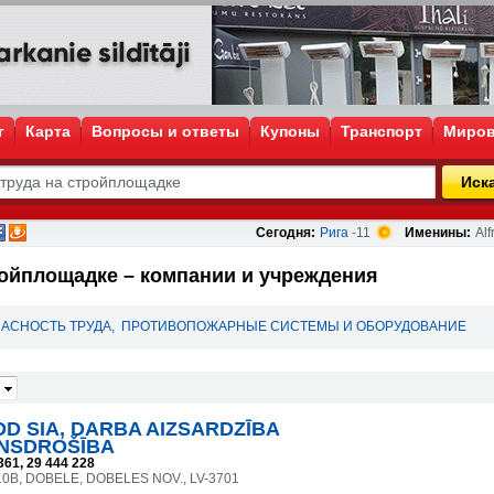
г
Карта
Вопросы и ответы
Купоны
Транспорт
Миров
Иск
Сегодня:
Рига
-11
Именины:
Alf
ройплощадке – компании и учреждения
ПАСНОСТЬ ТРУДА
,
ПРОТИВОПОЖАРНЫЕ СИСТЕМЫ И ОБОРУДОВАНИЕ
D SIA, DARBA AIZSARDZĪBA
NSDROŠĪBA
361, 29 444 228
a 10B, DOBELE, DOBELES NOV., LV-3701