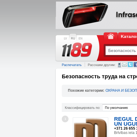
Kатало
LV
RU
EN
Распечатать
Расскажи другим:
Безопасность труда на ст
Похожие категории:
ОХРАНА И БЕЗО
Классифицировать по:
По умолчанию
REGUL D
1
UN UGU
+371 26 655 
Brīvības iel