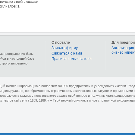
труда на стройплощадке
филиалов:
1
О портале
Для предпри
Заявить фирму
Авторизация 
бизнес клиен
Связаться с нами
 распространение базы
ейся в настоящей базе
Правила пользователя
строго запрещено.
ющий бизнес информацию о более чем 90 000 предприятиях и учреждениях Латвии. Раз
 индивидуально, не обременяясь ограничениями коллективных закупок и временными 
озможность каждому пользователю задать свой вопрос и получить квалифицированный 
кспертов сall centra 1189. 1189.lv – Твой верный спутник в мире справочной информаци