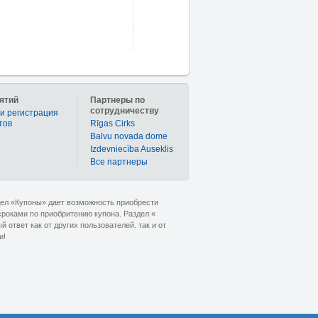
ятий
Партнеры по
сотрудничеству
и регистрация
тов
Rīgas Cirks
Balvu novada dome
Izdevniecība Auseklis
Bce партнеры
дел «Купоны» дает возможность приобрести
сроками по приобритению купона. Раздел «
ответ как от других пользователей. так и от
и!