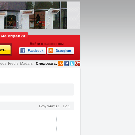
ые справки
Войти с пасспортом
ать
Facebook
Draugiem
rēds, Fredis, Madars
Следовать:
Результаты 1 - 1 с 1