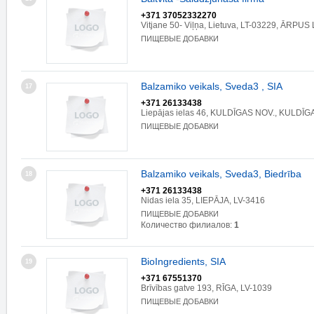
+371 37052332270
Vitjane 50- Viļņa, Lietuva, LT-03229, ĀRPUS
ПИЩЕВЫЕ ДОБАВКИ
Balzamiko veikals, Sveda3 , SIA
17
+371 26133438
Liepājas ielas 46, KULDĪGAS NOV., KULDĪGA
ПИЩЕВЫЕ ДОБАВКИ
Balzamiko veikals, Sveda3, Biedrība
18
+371 26133438
Nidas iela 35, LIEPĀJA, LV-3416
ПИЩЕВЫЕ ДОБАВКИ
Количество филиалов:
1
BioIngredients, SIA
19
+371 67551370
Brīvības gatve 193, RĪGA, LV-1039
ПИЩЕВЫЕ ДОБАВКИ