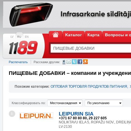
Kаталог
Карта
Вопросы и 
LV
RU
EN
Распечатать
Расскажи другим:
ПИЩЕВЫЕ ДОБАВКИ – компании и учреждени
Похожие категории:
ОПТОВАЯ ТОРГОВЛЯ ПРОДУКТОВ ПИТАНИЯ
,
Классифицировать по:
Местонахождения
По умолчанию
LEIPURIN SIA
1
+371 67 80 80 80, 29 227 605
NOLIKTAVU IELA 5, ROPAŽU NOV., DREILIŅI
LV-2130