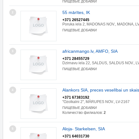
ПИЩЕВЫЕ ДОБАВКИ
55 mārītes, IK
2
+371 26527445
Poruka iela 2, MADONAS NOV., MADONA, L
ПИЩЕВЫЕ ДОБАВКИ
africanmango.lv, AMFO, SIA
3
+371 28455729
Dzirnavu iela 22, SALDUS, SALDUS NOV., L
ПИЩЕВЫЕ ДОБАВКИ
Alankors SIA, preces veselībai un ska
4
+371 67383192
"Ozolkalni 2", MĀRUPES NOV., LV-2167
ПИЩЕВЫЕ ДОБАВКИ
Количество филиалов:
2
Aloja- Starkelsen, SIA
5
+371 64031730