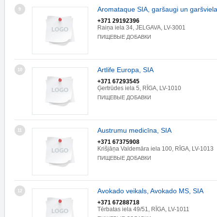
Aromataque SIA, garšaugi un garšviel
9
+371 29192396
Raiņa iela 34, JELGAVA, LV-3001
ПИЩЕВЫЕ ДОБАВКИ
Artlife Europa, SIA
10
+371 67293545
Ģertrūdes iela 5, RĪGA, LV-1010
ПИЩЕВЫЕ ДОБАВКИ
Austrumu medicīna, SIA
11
+371 67375908
Krišjāņa Valdemāra iela 100, RĪGA, LV-1013
ПИЩЕВЫЕ ДОБАВКИ
Avokado veikals, Avokado MS, SIA
12
+371 67288718
Tērbatas iela 49/51, RĪGA, LV-1011