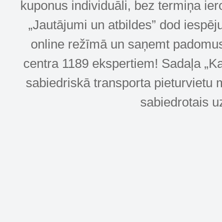
kuponus individuāli, bez termiņa ie
„Jautājumi un atbildes” dod iespēj
online režīmā un saņemt padomus u
centra 1189 ekspertiem! Sadaļa „Kar
sabiedriskā transporta pieturvietu 
sabiedrotais u