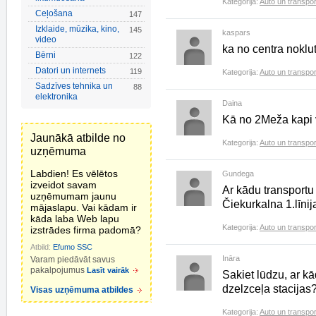
Kategorija:
Auto un transpor
Ceļošana
147
Izklaide, mūzika, kino,
145
kaspars
video
ka no centra noklut
Bērni
122
Datori un internets
119
Kategorija:
Auto un transpor
Sadzīves tehnika un
88
elektronika
Daina
Kā no 2Meža kapi va
Jaunākā atbilde no
Kategorija:
Auto un transpor
uzņēmuma
Labdien! Es vēlētos
Gundega
izveidot savam
Ar kādu transportu 
uzņēmumam jaunu
Čiekurkalna 1.līnij
mājaslapu. Vai kādam ir
kāda laba Web lapu
Kategorija:
Auto un transpor
izstrādes firma padomā?
Atbild:
Efumo SSC
Ināra
Varam piedāvāt savus
pakalpojumus
Lasīt vairāk
Sakiet lūdzu, ar kā
dzelzceļa stacijas?
Visas uzņēmuma atbildes
Kategorija:
Auto un transpor