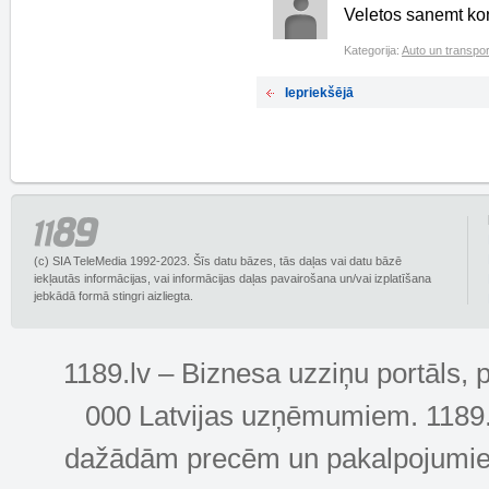
Veletos sanemt ko
Kategorija:
Auto un transpor
Iepriekšējā
(c) SIA TeleMedia 1992-2023. Šīs datu bāzes, tās daļas vai datu bāzē
iekļautās informācijas, vai informācijas daļas pavairošana un/vai izplatīšana
jebkādā formā stingri aizliegta.
1189.lv – Biznesa uzziņu portāls, 
000 Latvijas uzņēmumiem. 1189.lv
dažādām precēm un pakalpojumiem! 