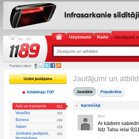
Uzņēmumi
Karte
Jautājumi u
LV
RU
EN
Pastāsti citiem:
Jautājumi un atbil
Uzdot jautājumu
Jaunākie
Populārākie
Atbildētāju TOP
Iepriekšējā
Auto un transports
551
Veselība
250
Ildze
Bizness
246
Ar kādiem sabiedris
Sakari
218
līdz Talsu ielai 9)
Juridiskie jautājumi,
202
likumdošana