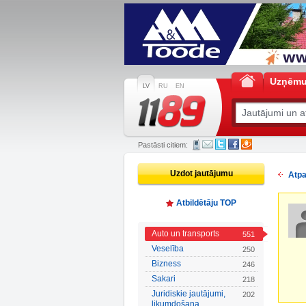
Uzņēm
LV
RU
EN
Pastāsti citiem:
Uzdot jautājumu
Atpa
Atbildētāju TOP
Auto un transports
551
Veselība
250
Bizness
246
Sakari
218
Juridiskie jautājumi,
202
likumdošana