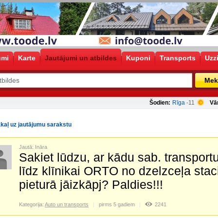
umi
Karte
Jautājumi un atbildes
Kuponi
Transports
Uzz
Mek
Šodien:
Rīga
-11
Vā
kaļ uz jautājumu sarakstu
Jautā: Ināra
Sakiet lūdzu, ar kādu sab. transportu
līdz klīnikai ORTO no dzelzceļa sta
pieturā jāizkāpj? Paldies!!!
Kategorija:
Auto un transports
pirms 5 gadiem
2241