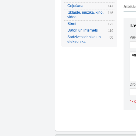
Ceļošana
147
Atbild
Izklaide, mūzika, kino,
145
video
Bērni
122
Ta
Datori un internets
119
Sadzīves tehnika un
Vār
88
elektronika
Dro
* - 