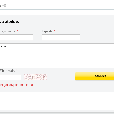
es
(0)
va atbilde:
ds, uzvārds:
*
E-pasts:
*
šības kods:
*
Atbildēt
obligāti aizpildāmie lauki