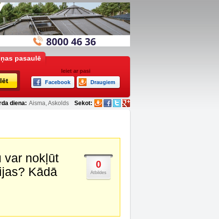
iņas pasaulē
Ieiet ar pasi
lēt
Facebook
Draugiem
rda diena:
Aisma, Askolds
Sekot:
 var nokļūt
0
cijas? Kādā
Atbildes