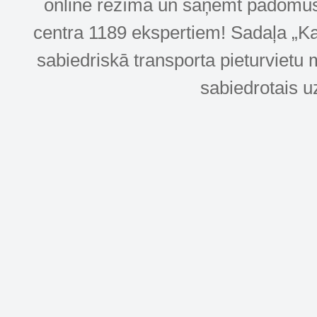
online režīmā un saņemt padomus u
centra 1189 ekspertiem! Sadaļa „Kar
sabiedriskā transporta pieturvietu 
sabiedrotais u