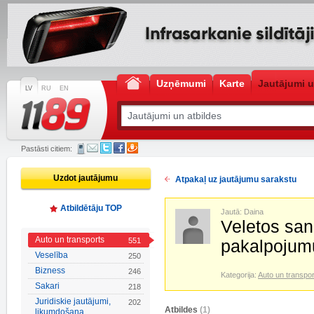
Uzņēmumi
Karte
Jautājumi u
LV
RU
EN
Pastāsti citiem:
Uzdot jautājumu
Atpakaļ uz jautājumu sarakstu
Atbildētāju TOP
Jautā: Daina
Veletos san
Auto un transports
551
pakalpojum
Veselība
250
Bizness
246
Kategorija:
Auto un transpor
Sakari
218
Juridiskie jautājumi,
202
Atbildes
(1)
likumdošana