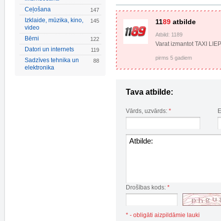
Ceļošana
147
Izklaide, mūzika, kino,
145
11
89
atbilde
video
Atbild: 1189
Bērni
122
Varat izmantot TAXI LIE
Datori un internets
119
pirms 5 gadiem
Sadzīves tehnika un
88
elektronika
Tava atbilde:
Vārds, uzvārds:
*
E
Drošības kods:
*
* - obligāti aizpildāmie lauki