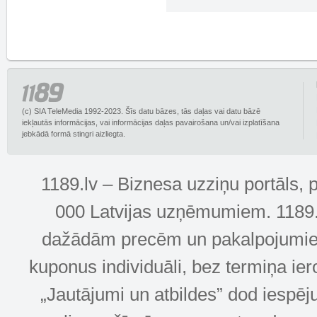
(c) SIA TeleMedia 1992-2023. Šīs datu bāzes, tās daļas vai datu bāzē
iekļautās informācijas, vai informācijas daļas pavairošana un/vai izplatīšana
jebkādā formā stingri aizliegta.
1189.lv – Biznesa uzziņu portāls, 
000 Latvijas uzņēmumiem. 1189.lv
dažādām precēm un pakalpojumiem! 
kuponus individuāli, bez termiņa ie
„Jautājumi un atbildes” dod iespēj