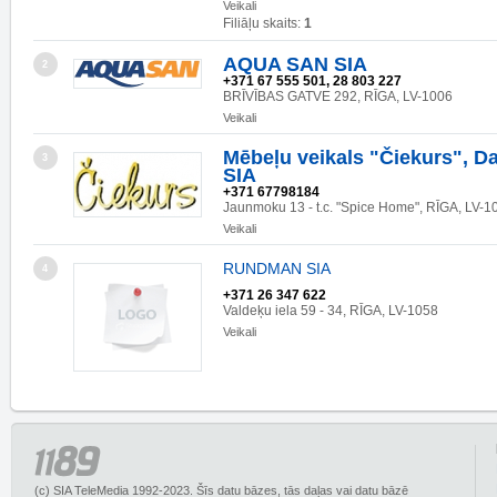
Veikali
Filiāļu skaits:
1
AQUA SAN SIA
2
+371 67 555 501, 28 803 227
BRĪVĪBAS GATVE 292, RĪGA, LV-1006
Veikali
Mēbeļu veikals "Čiekurs", Da
3
SIA
+371 67798184
Jaunmoku 13 - t.c. "Spice Home", RĪGA, LV-1
Veikali
RUNDMAN SIA
4
+371 26 347 622
Valdeķu iela 59 - 34, RĪGA, LV-1058
Veikali
(c) SIA TeleMedia 1992-2023. Šīs datu bāzes, tās daļas vai datu bāzē