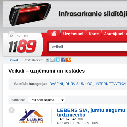
Uzņēmumi
Karte
Jautājumi u
LV
RU
EN
Drukāt
Pastāsti citiem:
Veikali – uzņēmumi un iestādes
Saistītās kategorijas:
BASEINI
,
DURVIS UN LOGI
,
INTERNETA VEIKAL
Kārtot pēc:
Pēc noklusējuma
LEBENS SIA, jumtu segumu 
1
tirdzniecība
+371 67 346 300
Rankas 10, RĪGA, LV-1005