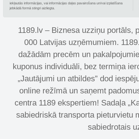
iekļautās informācijas, vai informācijas daļas pavairošana un/vai izplatīšana
jebkādā formā stingri aizliegta.
1189.lv – Biznesa uzziņu portāls, 
000 Latvijas uzņēmumiem. 1189.lv
dažādām precēm un pakalpojumiem! 
kuponus individuāli, bez termiņa ie
„Jautājumi un atbildes” dod iespēj
online režīmā un saņemt padomus u
centra 1189 ekspertiem! Sadaļa „Kar
sabiedriskā transporta pieturvietu 
sabiedrotais u