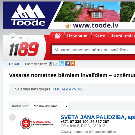
Uzņēmumi
Karte
Jautājumi u
LV
RU
EN
Drukāt
Pastāsti citiem:
Vasaras nometnes bērniem invalīdiem – uzņēmu
Saistītās kategorijas:
SOCIĀLĀ APRŪPE
Kārtot pēc:
Pēc noklusējuma
SVĒTĀ JĀŅA PALĪDZĪBA, ap
1
+371 67 339 190, 26 317 267
Cēsu iela 8, RĪGA, LV-1012
Vasaras nometnes bērniem invalīdiem