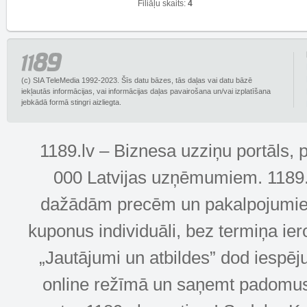
Filiāļu skaits:
4
(c) SIA TeleMedia 1992-2023. Šīs datu bāzes, tās daļas vai datu bāzē
iekļautās informācijas, vai informācijas daļas pavairošana un/vai izplatīšana
jebkādā formā stingri aizliegta.
1189.lv – Biznesa uzziņu portāls, 
000 Latvijas uzņēmumiem. 1189.lv
dažādām precēm un pakalpojumiem! 
kuponus individuāli, bez termiņa ie
„Jautājumi un atbildes” dod iespēj
online režīmā un saņemt padomus u