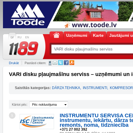
Uzņēmumi
Karte
Jautājumi u
LV
RU
EN
Drukāt
Pastāsti citiem:
VARI disku pļaujmašīnu serviss – uzņēmumi un 
Saistītās kategorijas:
DĀRZA TEHNIKA
,
INSTRUMENTI
,
KOMPRESOR
Kārtot pēc:
Pēc noklusējuma
INSTRUMENTU SERVISA CE
1
instrumentu, iekārtu, dārza 
remonts, noma, tidzniecība
+371 27 002 392