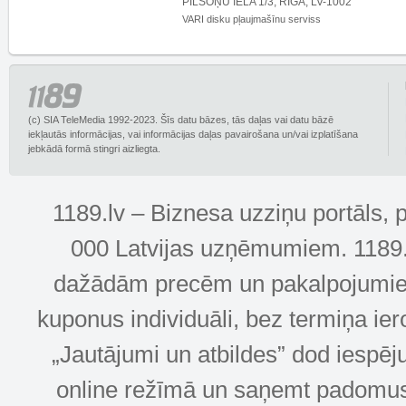
PILSOŅU IELA 1/3, RĪGA, LV-1002
VARI disku pļaujmašīnu serviss
(c) SIA TeleMedia 1992-2023. Šīs datu bāzes, tās daļas vai datu bāzē
iekļautās informācijas, vai informācijas daļas pavairošana un/vai izplatīšana
jebkādā formā stingri aizliegta.
1189.lv – Biznesa uzziņu portāls, 
000 Latvijas uzņēmumiem. 1189.lv
dažādām precēm un pakalpojumiem! 
kuponus individuāli, bez termiņa ie
„Jautājumi un atbildes” dod iespēj
online režīmā un saņemt padomus u