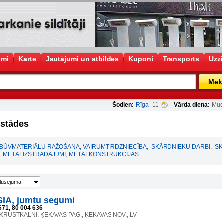
umi
Karte
Jautājumi un atbildes
Kuponi
Transports
Uzz
Mek
Šodien:
Rīga
-11
Vārda diena:
Mud
estādes
BŪVMATERIĀLU RAŽOŠANA, VAIRUMTIRDZNIECĪBA
,
SKĀRDNIEKU DARBI
,
SK
METĀLIZSTRĀDĀJUMI, METĀLKONSTRUKCIJAS
lusējuma
IA, jumtu segumi
671, 80 004 636
 KRUSTKALNI, ĶEKAVAS PAG., ĶEKAVAS NOV., LV-