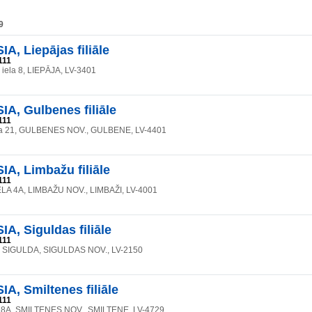
9
A, Liepājas filiāle
111
 iela 8, LIEPĀJA, LV-3401
A, Gulbenes filiāle
111
la 21, GULBENES NOV., GULBENE, LV-4401
A, Limbažu filiāle
111
LA 4A, LIMBAŽU NOV., LIMBAŽI, LV-4001
A, Siguldas filiāle
111
2, SIGULDA, SIGULDAS NOV., LV-2150
A, Smiltenes filiāle
111
 28A, SMILTENES NOV., SMILTENE, LV-4729