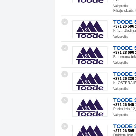
2111
Valcprofils
Filiāļu skaits:
TOODE SI
2
+371 26 596 
Klāva Ukstiņa
Valcprofils
TOODE SI
3
+371 28 696 
Blaumaņa ie
Valcprofils
TOODE SI
4
+371 26 336 
KLOSTERA IE
Valcprofils
TOODE SI
5
+371 26 545 
Parka iela 1
Valcprofils
TOODE SI
6
+371 26 595 
Dakteru iela