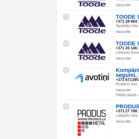
Valcprofils
TOODE SI
7
+371 28 664 
Spartaka iel
Valcprofils
TOODE SI
8
+371 26 146 
Lietuvas šos
Valcprofils
Kompānij
9
segumi, 
+371 671395
Rustēnu iela 
Valcprofils
Filiāļu skaits:
PRODUS 
10
+371 27 768 
Latgales iela
Valcprofils