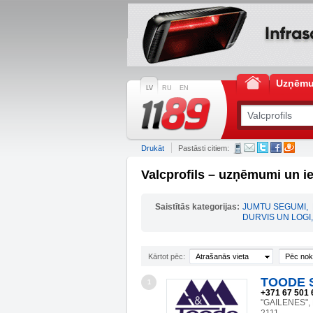
Uzņēm
LV
RU
EN
Drukāt
Pastāsti citiem:
Valcprofils – uzņēmumi un i
Saistītās kategorijas:
JUMTU SEGUMI
,
DURVIS UN LOGI
,
Kārtot pēc:
Atrašanās vieta
Pēc nok
TOODE S
1
+371 67 501 
"GAILENES",