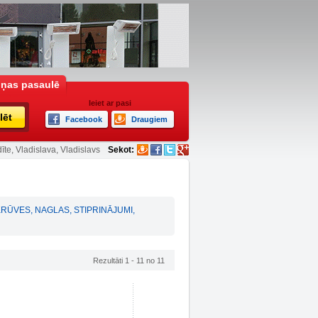
iņas pasaulē
Ieiet ar pasi
lēt
Facebook
Draugiem
īte, Vladislava, Vladislavs
Sekot:
RŪVES, NAGLAS, STIPRINĀJUMI
,
Rezultāti 1 - 11 no 11