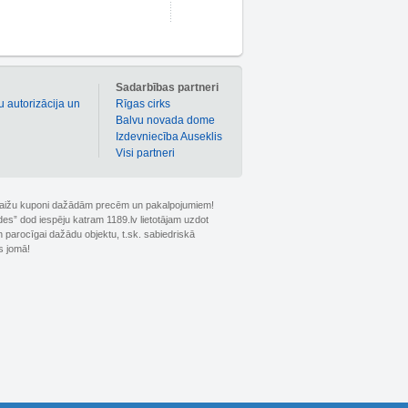
m
Sadarbības partneri
u autorizācija un
Rīgas cirks
Balvu novada dome
Izdevniecība Auseklis
Visi partneri
 atlaižu kuponi dažādām precēm un pakalpojumiem!
ldes” dod iespēju katram 1189.lv lietotājam uzdot
 parocīgai dažādu objektu, t.sk. sabiedriskā
s jomā!