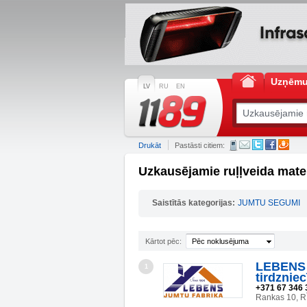
Uzņēm
LV
RU
EN
Drukāt
Pastāsti citiem:
Uzkausējamie ruļļveida mate
Saistītās kategorijas:
JUMTU SEGUMI
Kārtot pēc:
Pēc noklusējuma
LEBENS 
1
tirdzniec
+371 67 346 
Rankas 10, R