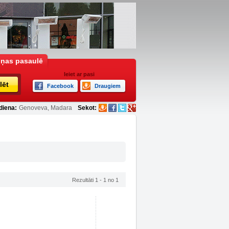
iņas pasaulē
Ieiet ar pasi
lēt
Facebook
Draugiem
diena:
Genoveva, Madara
Sekot:
Rezultāti 1 - 1 no 1