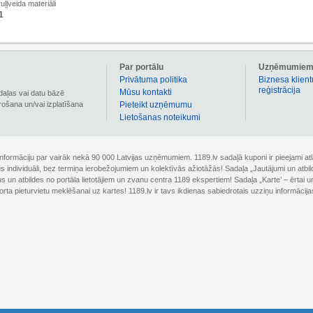
ļļveida materiāli
1
Par portālu
Uzņēmumie
Privātuma politika
Biznesa klient
reģistrācija
Mūsu kontakti
daļas vai datu bāzē
irošana un/vai izplatīšana
Pieteikt uzņēmumu
Lietošanas noteikumi
 informāciju par vairāk nekā 90 000 Latvijas uzņēmumiem. 1189.lv sadaļā kuponi ir pieejami
nus individuāli, bez termiņa ierobežojumiem un kolektīvās ažiotāžās! Sadaļa „Jautājumi un atbi
un atbildes no portāla lietotājiem un zvanu centra 1189 ekspertiem! Sadaļa „Karte’ – ērtai un
orta pieturvietu meklēšanai uz kartes! 1189.lv ir tavs ikdienas sabiedrotais uzziņu informācija