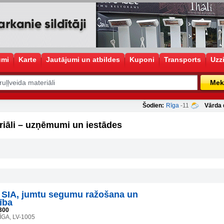
umi
Karte
Jautājumi un atbildes
Kuponi
Transports
Uzz
Mek
Šodien:
Rīga
-11
Vārda 
riāli – uzņēmumi un iestādes
SIA, jumtu segumu ražošana un
ība
300
ĪGA, LV-1005