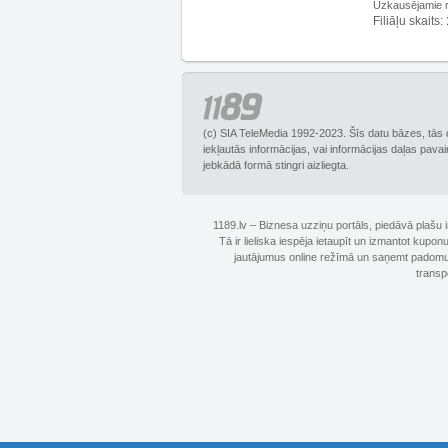
Uzkausējamie ru
Filiāļu skaits:
(c) SIA TeleMedia 1992-2023. Šīs datu bāzes, tās 
iekļautās informācijas, vai informācijas daļas pava
jebkādā formā stingri aizliegta.
1189.lv – Biznesa uzziņu portāls, piedāvā plašu
Tā ir lieliska iespēja ietaupīt un izmantot kupo
jautājumus online režīmā un saņemt padomus 
transp