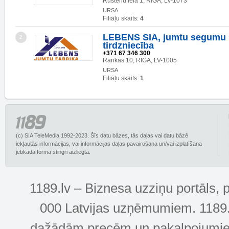
Rustēnu iela 1, RĪGA, LV-1073
URSA
Filiāļu skaits:
4
LEBENS SIA, jumtu segumu 
2
tirdzniecība
+371 67 346 300
Rankas 10, RĪGA, LV-1005
URSA
Filiāļu skaits:
1
(c) SIA TeleMedia 1992-2023. Šīs datu bāzes, tās daļas vai datu bāzē
iekļautās informācijas, vai informācijas daļas pavairošana un/vai izplatīšana
jebkādā formā stingri aizliegta.
1189.lv – Biznesa uzziņu portāls, 
000 Latvijas uzņēmumiem. 1189.lv
dažādām precēm un pakalpojumiem! 