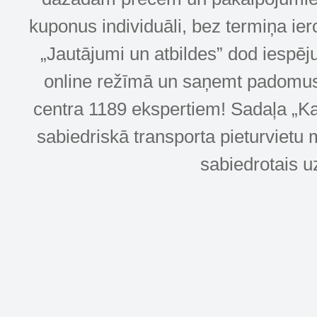
kuponus individuāli, bez termiņa ie
„Jautājumi un atbildes” dod iespēj
online režīmā un saņemt padomus u
centra 1189 ekspertiem! Sadaļa „Kar
sabiedriskā transporta pieturvietu 
sabiedrotais u