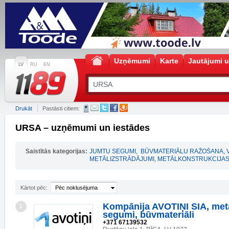
Uzņēmumi
Karte
Jautājumi u
LV
RU
EN
Drukāt
Pastāsti citiem:
URSA – uzņēmumi un iestādes
Saistītās kategorijas:
JUMTU SEGUMI
,
BŪVMATERIĀLU RAŽOŠANA, 
METĀLIZSTRĀDĀJUMI, METĀLKONSTRUKCIJA
Kārtot pēc:
Pēc noklusējuma
Kompānija AVOTIŅI SIA, met
1
segumi, būvmateriāli
+371 67139532