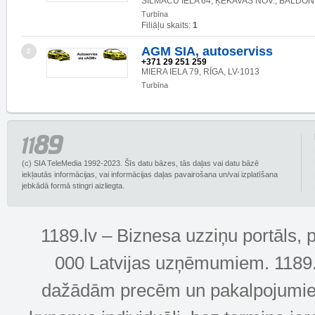
SILMAČU IELA 64, ĶEKAVAS NOV., BALDONE
Turbīna
Filiāļu skaits:
1
AGM SIA, autoserviss
2
+371 29 251 259
MIERA IELA 79, RĪGA, LV-1013
Turbīna
(c) SIA TeleMedia 1992-2023. Šīs datu bāzes, tās daļas vai datu bāzē
iekļautās informācijas, vai informācijas daļas pavairošana un/vai izplatīšana
jebkādā formā stingri aizliegta.
1189.lv – Biznesa uzziņu portāls, 
000 Latvijas uzņēmumiem. 1189.lv
dažādām precēm un pakalpojumiem! 