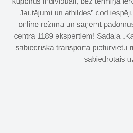
kuponus individuāli, bez termiņa ie
„Jautājumi un atbildes” dod iespēj
online režīmā un saņemt padomus u
centra 1189 ekspertiem! Sadaļa „Kar
sabiedriskā transporta pieturvietu 
sabiedrotais u