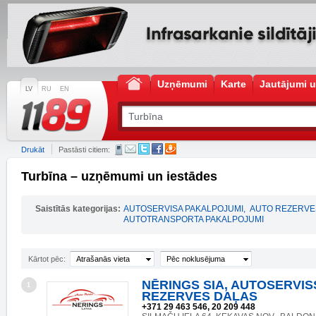
Uzņēmumi
Karte
Jautājumi u
LV
RU
EN
Drukāt
Pastāsti citiem:
Turbīna – uzņēmumi un iestādes
Saistītās kategorijas:
AUTOSERVISA PAKALPOJUMI
,
AUTO REZERVE
AUTOTRANSPORTA PAKALPOJUMI
Kārtot pēc:
Atrašanās vieta
Pēc noklusējuma
NĒRINGS SIA, AUTOSERVIS
1
REZERVES DAĻAS
+371 29 463 546, 20 209 448