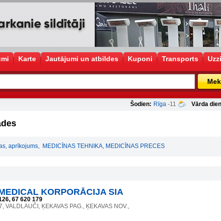
umi
Karte
Jautājumi un atbildes
Kuponi
Transports
Uzz
Mek
Šodien:
Rīga
-11
Vārda dien
ādes
tas, aprīkojums
,
MEDICĪNAS TEHNIKA, MEDICĪNAS PRECES
MEDICAL KORPORĀCIJA SIA
126, 67 620 179
a 7, VALDLAUČI, ĶEKAVAS PAG., ĶEKAVAS NOV.,