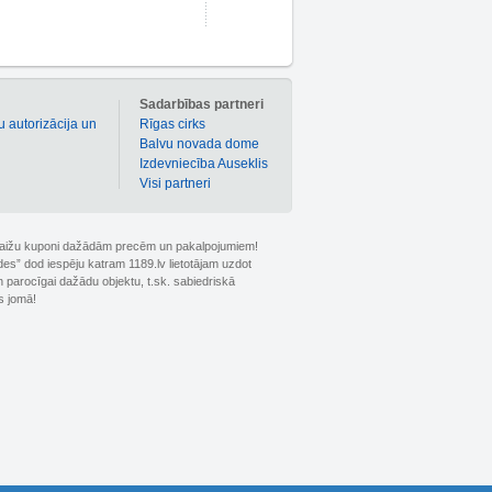
m
Sadarbības partneri
u autorizācija un
Rīgas cirks
Balvu novada dome
Izdevniecība Auseklis
Visi partneri
 atlaižu kuponi dažādām precēm un pakalpojumiem!
ldes” dod iespēju katram 1189.lv lietotājam uzdot
 parocīgai dažādu objektu, t.sk. sabiedriskā
s jomā!