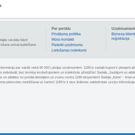
4
Par portālu
Uzņēmumie
Privātuma politika
Biznesa klient
reģistrācija
Mūsu kontakti
daļas vai datu bāzē
irošana un/vai izplatīšana
Pieteikt uzņēmumu
Lietošanas noteikumi
 informāciju par vairāk nekā 90 000 Latvijas uzņēmumiem. 1189.lv sadaļā kuponi ir pieejami
nus individuāli, bez termiņa ierobežojumiem un kolektīvās ažiotāžās! Sadaļa „Jautājumi un atbi
un atbildes no portāla lietotājiem un zvanu centra 1189 ekspertiem! Sadaļa „Karte’ – ērtai un
orta pieturvietu meklēšanai uz kartes! 1189.lv ir tavs ikdienas sabiedrotais uzziņu informācija