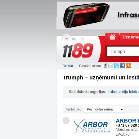
Uzņēm
LV
RU
EN
Drukāt
Pastāsti citiem:
Trumph – uzņēmumi un iest
Saistītās kategorijas:
Laboratoriju iekār
Kārtot pēc:
Pēc noklusējuma
ARBOR 
1
+371 67 620 
Meistaru iel
LV-1076