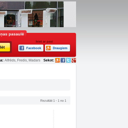
iņas pasaulē
Ieiet ar pasi
lēt
Facebook
Draugiem
a:
Alfrēds, Fredis, Madars
Sekot:
Rezultāti 1 - 1 no 1