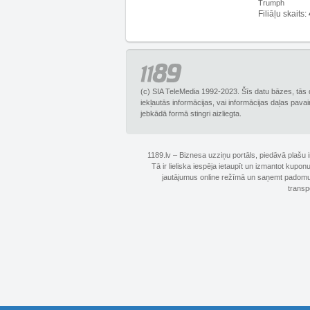
Trumph
Filiāļu skaits:
(c) SIA TeleMedia 1992-2023. Šīs datu bāzes, tās 
iekļautās informācijas, vai informācijas daļas pava
jebkādā formā stingri aizliegta.
1189.lv – Biznesa uzziņu portāls, piedāvā plašu
Tā ir lieliska iespēja ietaupīt un izmantot kupo
jautājumus online režīmā un saņemt padomus 
transp