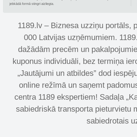
jebkādā formā stingri aizliegta.
1189.lv – Biznesa uzziņu portāls, 
000 Latvijas uzņēmumiem. 1189.lv
dažādām precēm un pakalpojumiem! 
kuponus individuāli, bez termiņa ie
„Jautājumi un atbildes” dod iespēj
online režīmā un saņemt padomus u
centra 1189 ekspertiem! Sadaļa „Kar
sabiedriskā transporta pieturvietu 
sabiedrotais u