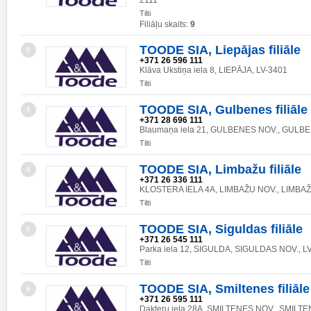
2111
Tilti
Filiāļu skaits:
9
TOODE SIA, Liepājas filiāle
2
+371 26 596 111
Klāva Ukstiņa iela 8, LIEPĀJA, LV-3401
Tilti
TOODE SIA, Gulbenes filiāle
3
+371 28 696 111
Blaumaņa iela 21, GULBENES NOV., GULBE
Tilti
TOODE SIA, Limbažu filiāle
4
+371 26 336 111
KLOSTERA IELA 4A, LIMBAŽU NOV., LIMBAŽI
Tilti
TOODE SIA, Siguldas filiāle
5
+371 26 545 111
Parka iela 12, SIGULDA, SIGULDAS NOV., L
Tilti
TOODE SIA, Smiltenes filiāle
6
+371 26 595 111
Dakteru iela 28A, SMILTENES NOV., SMILTE