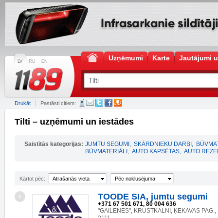
Uzņēmumi
Karte
Jautājumi u
LV
RU
EN
Drukāt
Pastāsti citiem:
Tilti – uzņēmumi un iestādes
Saistītās kategorijas:
JUMTU SEGUMI
,
SKĀRDNIEKU DARBI
,
BŪVMAT
BŪVMATERIĀLI
,
AUTO KAPSĒTAS
,
AUTO REZE
Kārtot pēc:
Atrašanās vieta
Pēc noklusējuma
TOODE SIA, jumtu segumi
1
+371 67 501 671, 80 004 636
"GAILENES", KRUSTKALNI, ĶEKAVAS PAG., 