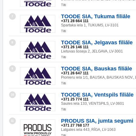
Tilti
TOODE SIA, Tukuma filiāle
7
+371 28 664 111
Spartaka iela 1, TUKUMS, LV-3101
Tilti
TOODE SIA, Jelgavas filiāle
8
+371 26 146 111
Lietuvas šoseja 2, JELGAVA, LV-3001
Tilti
TOODE SIA, Bauskas filiāle
9
+371 26 647 111
Pionieru iela 1/1, BAUSKA, BAUSKAS NOV., 
Tilti
TOODE SIA, Ventspils filiāle
10
+371 25 774 111
Saules iela 133, VENTSPILS, LV-3601
Tilti
PRODUS SIA, jumta segumi
11
+371 27 768 177
Latgales iela 443, RĪGA, LV-1063
Tilti