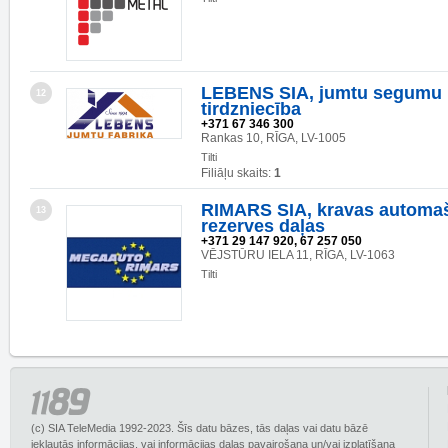
LEBENS SIA, jumtu segumu 
12
tirdzniecība
+371 67 346 300
Rankas 10, RĪGA, LV-1005
Tilti
Filiāļu skaits:
1
RIMARS SIA, kravas automa
13
rezerves daļas
+371 29 147 920, 67 257 050
VĒJSTŪRU IELA 11, RĪGA, LV-1063
Tilti
(c) SIA TeleMedia 1992-2023. Šīs datu bāzes, tās daļas vai datu bāzē
iekļautās informācijas, vai informācijas daļas pavairošana un/vai izplatīšana