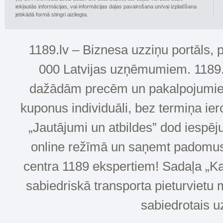
iekļautās informācijas, vai informācijas daļas pavairošana un/vai izplatīšana
jebkādā formā stingri aizliegta.
1189.lv – Biznesa uzziņu portāls, 
000 Latvijas uzņēmumiem. 1189.lv
dažādām precēm un pakalpojumiem! 
kuponus individuāli, bez termiņa ie
„Jautājumi un atbildes” dod iespēj
online režīmā un saņemt padomus u
centra 1189 ekspertiem! Sadaļa „Kar
sabiedriskā transporta pieturvietu 
sabiedrotais u