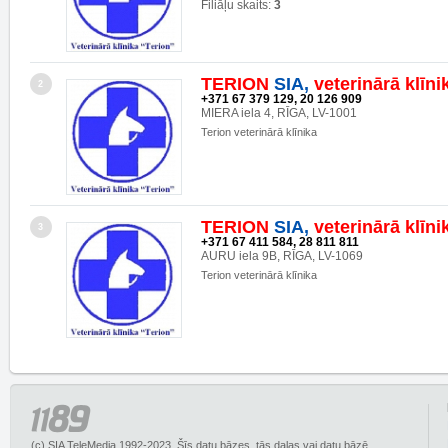
Filiāļu skaits:
3
TERION
SIA,
veterinārā
klīni
2
+371 67 379 129, 20 126 909
MIERA iela 4, RĪGA, LV-1001
Terion veterinārā klīnika
TERION
SIA,
veterinārā
klīni
3
+371 67 411 584, 28 811 811
AURU iela 9B, RĪGA, LV-1069
Terion veterinārā klīnika
(c) SIA TeleMedia 1992-2023. Šīs datu bāzes, tās daļas vai datu bāzē