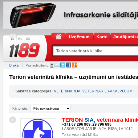
Uzņēmumi
Karte
Jautājumi u
LV
RU
EN
Drukāt
Pastāsti citiem:
Terion veterinārā klīnika – uzņēmumi un iestāde
Saistītās kategorijas:
VETERINĀRIJA, VETERINĀRIE PAKALPOJUMI
Kārtot pēc:
Pēc noklusējuma
TERION
SIA,
veterinārā
klīni
1
+371 67 296 909, 29 796 695
LABORATORIJAS IELA 2A, RĪGA, LV-1012
Terion veterinārā klīnika