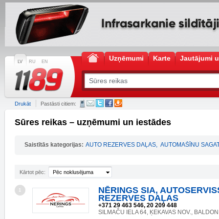
Uzņēmumi
Karte
Jautājumi u
LV
RU
EN
Drukāt
Pastāsti citiem:
Sūres reikas – uzņēmumi un iestādes
Saistītās kategorijas:
AUTO REZERVES DAĻAS
,
AUTOMAŠĪNU SAGAT
Kārtot pēc:
Pēc noklusējuma
NĒRINGS SIA, AUTOSERVIS
1
REZERVES DAĻAS
+371 29 463 546, 20 209 448
SILMAČU IELA 64, ĶEKAVAS NOV., BALDONE