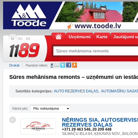
Uzņēmumi
Karte
Jautājumi u
LV
RU
EN
Drukāt
Pastāsti citiem:
Sūres mehānisma remonts – uzņēmumi un iestā
Saistītās kategorijas:
AUTO REZERVES DAĻAS
,
AUTOMAŠĪNU SAGAT
Kārtot pēc:
Pēc noklusējuma
NĒRINGS SIA, AUTOSERVIS
1
REZERVES DAĻAS
+371 29 463 546, 20 209 448
SILMAČU IELA 64, ĶEKAVAS NOV., BALDONE