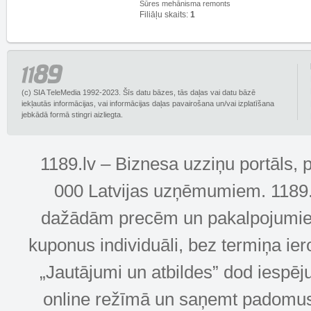
Sūres mehānisma remonts
Filiāļu skaits:
1
(c) SIA TeleMedia 1992-2023. Šīs datu bāzes, tās daļas vai datu bāzē
iekļautās informācijas, vai informācijas daļas pavairošana un/vai izplatīšana
jebkādā formā stingri aizliegta.
1189.lv – Biznesa uzziņu portāls, 
000 Latvijas uzņēmumiem. 1189.lv
dažādām precēm un pakalpojumiem! 
kuponus individuāli, bez termiņa ie
„Jautājumi un atbildes” dod iespēj
online režīmā un saņemt padomus u