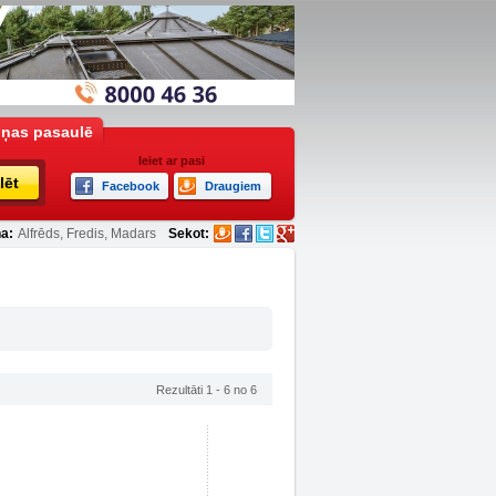
iņas pasaulē
Ieiet ar pasi
lēt
Facebook
Draugiem
a:
Alfrēds, Fredis, Madars
Sekot:
Rezultāti 1 - 6 no 6