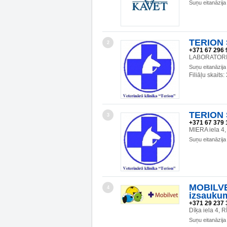
Suņu eitanāzija
TERION S
2
+371 67 296 
LABORATORIJ
Suņu eitanāzija
Filiāļu skaits:
TERION S
3
+371 67 379 
MIERA iela 4
Suņu eitanāzija
MOBILVET
4
izsauku
+371 29 237 
Dīķa iela 4, 
Suņu eitanāzija