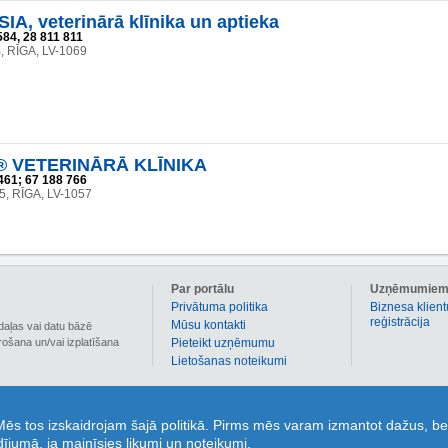
IA, veterinārā klīnika un aptieka
584, 28 811 811
, RĪGA, LV-1069
® VETERINĀRĀ KLĪNIKA
461; 67 188 766
5, RĪGA, LV-1057
Par portālu
Uzņēmumie
Privātuma politika
Biznesa klient
reģistrācija
Mūsu kontakti
daļas vai datu bāzē
irošana un/vai izplatīšana
Pieteikt uzņēmumu
Lietošanas noteikumi
 informāciju par vairāk nekā 90 000 Latvijas uzņēmumiem. 1189.lv sadaļā kuponi ir pieejami
 Mēs tos izskaidrojam šajā politikā. Pirms mēs varam izmantot dažus, be
nus individuāli, bez termiņa ierobežojumiem un kolektīvās ažiotāžās! Sadaļa „Jautājumi un atbi
adījumā, ja mainīsies likumi un noteikumi.