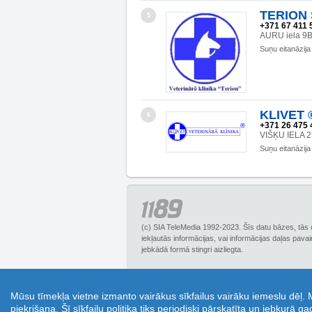
TERION S
5
+371 67 411 
AURU iela 9B
Suņu eitanāzija
KLIVET 
6
+371 26 475 
VIŠĶU IELA 2
Suņu eitanāzija
(c) SIA TeleMedia 1992-2023. Šīs datu bāzes, tās 
iekļautās informācijas, vai informācijas daļas pava
jebkādā formā stingri aizliegta.
1189.lv – Biznesa uzziņu portāls, piedāvā plašu
Mūsu tīmekļa vietne izmanto vairākus sīkfailus vairāku iemeslu dēļ.
Tā ir lieliska iespēja ietaupīt un izmantot kupo
piekrišana. Šī sīkfailu politika tiks periodiski pārskatīta un jebkurā g