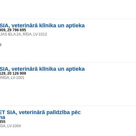
IA, veterinārā klīnika un aptieka
909, 29 796 695
AS IELA 2A, RĪGA, LV-1012
3
IA, veterinārā klīnika un aptieka
129, 20 126 909
, RĪGA, LV-1001
 SIA, veterinārā palīdzība pēc
ma
355
RĪGA, LV-1004