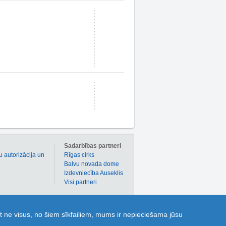
m
Sadarbības partneri
u autorizācija un
Rīgas cirks
Balvu novada dome
Izdevniecība Auseklis
Visi partneri
 atlaižu kuponi dažādām precēm un pakalpojumiem!
t ne visus, no šiem sīkfailiem, mums ir nepieciešama jūsu
ldes” dod iespēju katram 1189.lv lietotājam uzdot