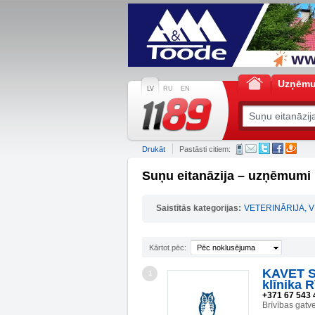
Uzņēm
LV
RU
EN
Drukāt
Pastāsti citiem:
Suņu eitanāzija – uzņēmumi 
Saistītās kategorijas:
VETERINĀRIJA, 
Kārtot pēc:
Pēc noklusējuma
KAVET SI
1
klīnika R
+371 67 543 
Brīvības gatv