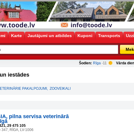
umi
Karte
Jautājumi un atbildes
Kuponi
Transports
Uzz
Mek
Šodien:
Rīga
-11
Vārda dien
un iestādes
VETERINĀRIE PAKALPOJUMI
,
ZOOVEIKALI
A, pilna servisa veterinārā
īgā
421, 29 475 105
e 347, RĪGA, LV-1006