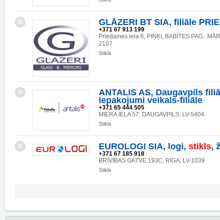
GLĀZERI BT SIA, filiāle PRI
18
+371 67 913 199
Priedaines iela 6, PIŅĶI, BABĪTES PAG., MĀ
2107
Stikls
ANTALIS AS, Daugavpils filiā
19
iepakojumi veikals-filiāle
+371 65 444 505
MIERA IELA 57, DAUGAVPILS, LV-5404
Stikls
EUROLOGI SIA, logi,
stikls
, 
20
+371 67 185 918
BRĪVĪBAS GATVE 193C, RĪGA, LV-1039
Stikls