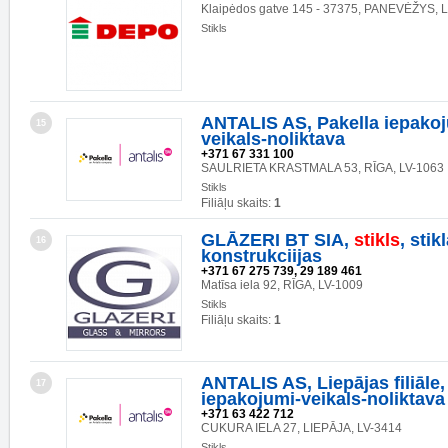
Klaipėdos gatve 145 - 37375, PANEVĖŽYS, 
Stikls
ANTALIS AS, Pakella iepakoj
15
veikals-noliktava
+371 67 331 100
SAULRIETA KRASTMALA 53, RĪGA, LV-1063
Stikls
Filiāļu skaits:
1
GLĀZERI BT SIA,
stikls
, stik
16
konstrukciijas
+371 67 275 739, 29 189 461
Matīsa iela 92, RĪGA, LV-1009
Stikls
Filiāļu skaits:
1
ANTALIS AS, Liepājas filiāle,
17
iepakojumi-veikals-noliktava
+371 63 422 712
CUKURA IELA 27, LIEPĀJA, LV-3414
Stikls