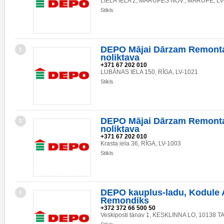
LIELĀ IELA 2, MĀRUPES NOV., MĀRUPE, LV
Stikls
DEPO Mājai Dārzam Remonta
2
noliktava
+371 67 202 010
LUBĀNAS IELA 150, RĪGA, LV-1021
Stikls
DEPO Mājai Dārzam Remonta
3
noliktava
+371 67 202 010
Krasta iela 36, RĪGA, LV-1003
Stikls
DEPO kauplus-ladu, Kodule 
4
Remondiks
+372 372 66 500 50
Veskiposti tänav 1, KESKLINNA LO, 10138 