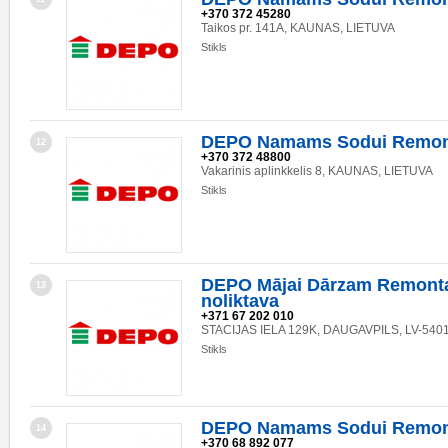
+370 372 45280
Taikos pr. 141A, KAUNAS, LIETUVA
Stikls
DEPO Namams Sodui Remon
12
+370 372 48800
Vakarinis aplinkkelis 8, KAUNAS, LIETUVA
Stikls
DEPO Mājai Dārzam Remonta
13
noliktava
+371 67 202 010
STACIJAS IELA 129K, DAUGAVPILS, LV-540
Stikls
DEPO Namams Sodui Remon
14
+370 68 892 077