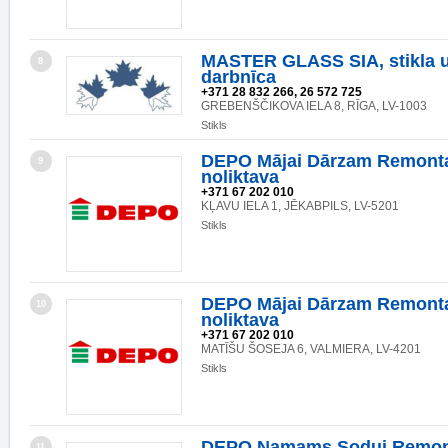
MASTER GLASS SIA, stikla 
8
darbnīca
+371 28 832 266, 26 572 725
GREBENŠČIKOVA IELA 8, RĪGA, LV-1003
Stikls
DEPO Mājai Dārzam Remonta
9
noliktava
+371 67 202 010
KĻAVU IELA 1, JĒKABPILS, LV-5201
Stikls
DEPO Mājai Dārzam Remonta
10
noliktava
+371 67 202 010
MATĪŠU ŠOSEJA 6, VALMIERA, LV-4201
Stikls
DEPO Namams Sodui Remon
11