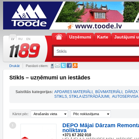
Uzņēmumi
Karte
Jautājumi u
LV
RU
EN
Drukāt
Pastāsti citiem:
Stikls – uzņēmumi un iestādes
Saistītās kategorijas:
APDARES MATERIĀLI
,
BŪVMATERIĀLI
,
DĀRZA 
STIKLS, STIKLA IZSTRĀDĀJUMI
,
AUTOSERVISA
Kārtot pēc:
Atrašanās vieta
Pēc noklusējuma
DEPO Mājai Dārzam Remonta
1
noliktava
+371 67 202 010