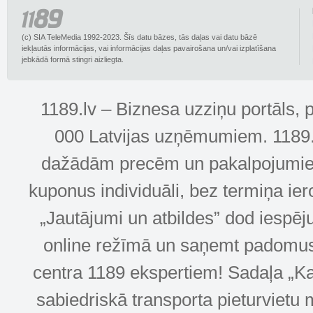
(c) SIA TeleMedia 1992-2023. Šīs datu bāzes, tās daļas vai datu bāzē
iekļautās informācijas, vai informācijas daļas pavairošana un/vai izplatīšana
jebkādā formā stingri aizliegta.
1189.lv – Biznesa uzziņu portāls, 
000 Latvijas uzņēmumiem. 1189.lv
dažādām precēm un pakalpojumiem! 
kuponus individuāli, bez termiņa ie
„Jautājumi un atbildes” dod iespēj
online režīmā un saņemt padomus u
centra 1189 ekspertiem! Sadaļa „Kar
sabiedriskā transporta pieturvietu 