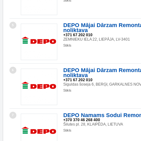
Stikls
DEPO Mājai Dārzam Remonta
5
noliktava
+371 67 202 010
ZEMNIEKU IELA 22, LIEPĀJA, LV-3401
Stikls
DEPO Mājai Dārzam Remonta
6
noliktava
+371 67 202 010
Siguldas šoseja 6, BERĢI, GARKALNES NOV.
Stikls
DEPO Namams Sodui Remon
7
+370 370 46 268 400
Šilutes pl. 28, KLAIPĒDA, LIETUVA
Stikls