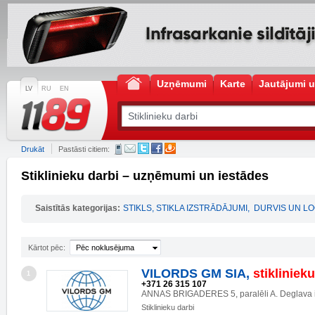
Uzņēmumi
Karte
Jautājumi u
LV
RU
EN
Drukāt
Pastāsti citiem:
Stiklinieku darbi – uzņēmumi un iestādes
Saistītās kategorijas:
STIKLS, STIKLA IZSTRĀDĀJUMI
,
DURVIS UN LO
Kārtot pēc:
Pēc noklusējuma
VILORDS GM SIA,
stiklinieku
1
+371 26 315 107
ANNAS BRIGADERES 5, paralēli A. Deglava i
Stiklinieku darbi