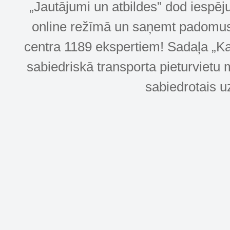
„Jautājumi un atbildes” dod iespēj
online režīmā un saņemt padomus u
centra 1189 ekspertiem! Sadaļa „Kar
sabiedriskā transporta pieturvietu 
sabiedrotais u