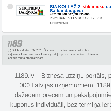
SIA KOLLAŽ-2,
stiklinieku
da
2
Sarkandaugavā
+371 28 808 607, 28 835 000
PATVERSMES IELA 10, RĪGA, LV-1005
Stiklinieku darbi
(c) SIA TeleMedia 1992-2023. Šīs datu bāzes, tās daļas vai datu bāzē
iekļautās informācijas, vai informācijas daļas pavairošana un/vai izplatīšana
jebkādā formā stingri aizliegta.
1189.lv – Biznesa uzziņu portāls, 
000 Latvijas uzņēmumiem. 1189.lv
dažādām precēm un pakalpojumiem! 
kuponus individuāli, bez termiņa ie