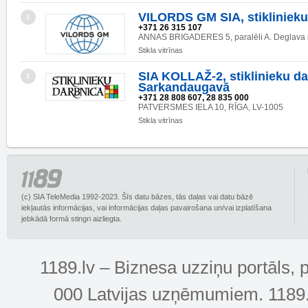
VILORDS GM SIA, stiklinieku
2
+371 26 315 107
ANNAS BRIGADERES 5, paralēli A. Deglava i
Stikla vitrīnas
SIA KOLLAŽ-2, stiklinieku d
3
Sarkandaugavā
+371 28 808 607, 28 835 000
PATVERSMES IELA 10, RĪGA, LV-1005
Stikla vitrīnas
(c) SIA TeleMedia 1992-2023. Šīs datu bāzes, tās daļas vai datu bāzē
iekļautās informācijas, vai informācijas daļas pavairošana un/vai izplatīšana
jebkādā formā stingri aizliegta.
1189.lv – Biznesa uzziņu portāls, 
000 Latvijas uzņēmumiem. 1189.lv