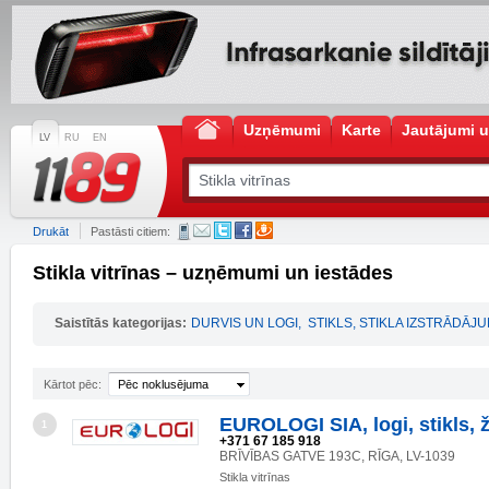
Uzņēmumi
Karte
Jautājumi u
LV
RU
EN
Drukāt
Pastāsti citiem:
Stikla vitrīnas – uzņēmumi un iestādes
Saistītās kategorijas:
DURVIS UN LOGI
,
STIKLS, STIKLA IZSTRĀDĀJU
Kārtot pēc:
Pēc noklusējuma
EUROLOGI SIA, logi, stikls, ž
1
+371 67 185 918
BRĪVĪBAS GATVE 193C, RĪGA, LV-1039
Stikla vitrīnas