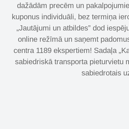
dažādām precēm un pakalpojumiem! 
kuponus individuāli, bez termiņa ie
„Jautājumi un atbildes” dod iespēj
online režīmā un saņemt padomus u
centra 1189 ekspertiem! Sadaļa „Kar
sabiedriskā transporta pieturvietu 
sabiedrotais u