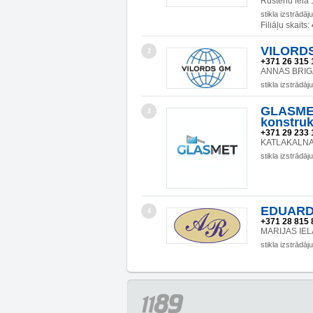
Rustēnu iela 
stikla izstrādāj
Filiāļu skaits:
VILORDS 
2
+371 26 315 
ANNAS BRIGAD
stikla izstrādāj
GLASME
3
konstruk
+371 29 233 
KATLAKALNA I
stikla izstrādāj
EDUARDS
4
+371 28 815 
MARIJAS IELA
stikla izstrādāj