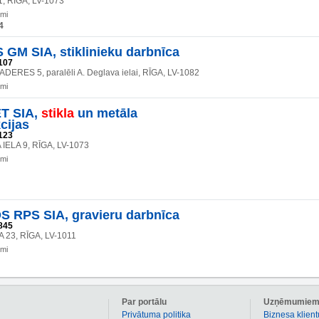
1, RĪGA, LV-1073
umi
4
GM SIA, stiklinieku darbnīca
107
ERES 5, paralēli A. Deglava ielai, RĪGA, LV-1082
umi
T SIA,
stikla
un metāla
cijas
123
ELA 9, RĪGA, LV-1073
umi
 RPS SIA, gravieru darbnīca
845
 23, RĪGA, LV-1011
umi
Par portālu
Uzņēmumie
Privātuma politika
Biznesa klient