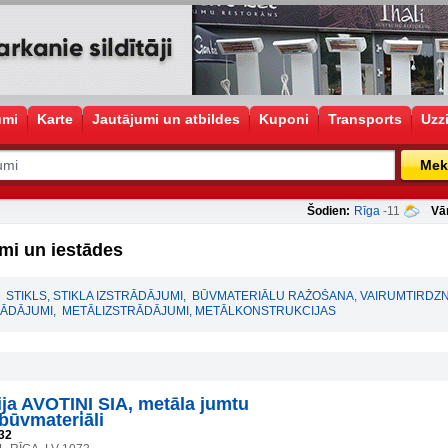
umi
Karte
Jautājumi un atbildes
Kuponi
Transports
Uzz
Mek
Šodien:
Rīga
-11
Vā
mi un iestādes
STIKLS, STIKLA IZSTRĀDĀJUMI
,
BŪVMATERIĀLU RAŽOŠANA, VAIRUMTIRDZN
RĀDĀJUMI
,
METĀLIZSTRĀDĀJUMI, METĀLKONSTRUKCIJAS
a AVOTIŅI SIA, metāla jumtu
būvmateriāli
32