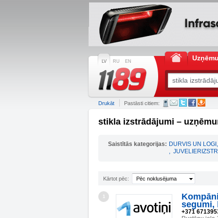
Uzņēm
LV
RU
EN
Drukāt
Pastāsti citiem:
stikla izstrādājumi – uzņēmu
Saistītās kategorijas:
DURVIS UN LOGI
,
,
JUVELIERIZST
Kārtot pēc:
Pēc noklusējuma
Kompānij
1
segumi, 
+371 671395