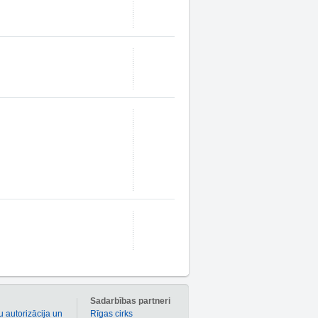
m
Sadarbības partneri
u autorizācija un
Rīgas cirks