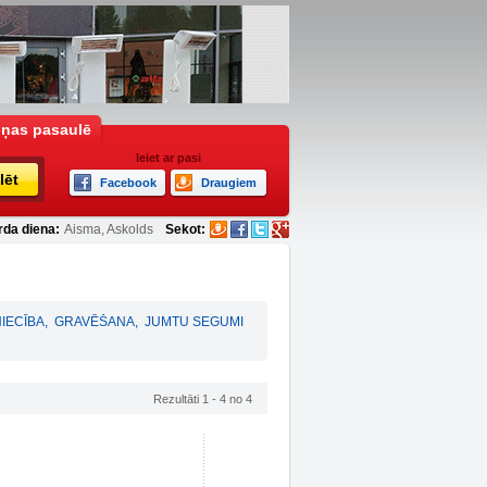
iņas pasaulē
Ieiet ar pasi
lēt
Facebook
Draugiem
rda diena:
Aisma, Askolds
Sekot:
IECĪBA
,
GRAVĒŠANA
,
JUMTU SEGUMI
Rezultāti 1 - 4 no 4