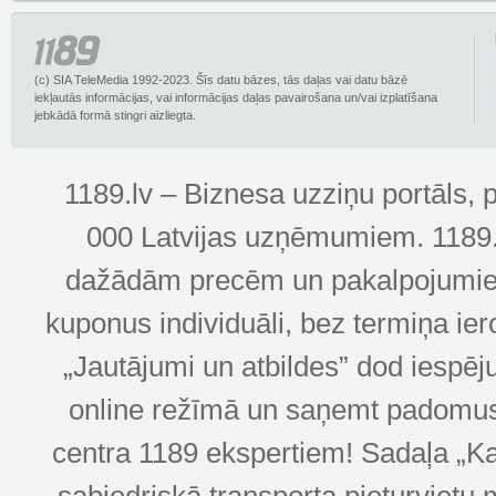
(c) SIA TeleMedia 1992-2023. Šīs datu bāzes, tās daļas vai datu bāzē
iekļautās informācijas, vai informācijas daļas pavairošana un/vai izplatīšana
jebkādā formā stingri aizliegta.
1189.lv – Biznesa uzziņu portāls, 
000 Latvijas uzņēmumiem. 1189.lv
dažādām precēm un pakalpojumiem! 
kuponus individuāli, bez termiņa ie
„Jautājumi un atbildes” dod iespēj
online režīmā un saņemt padomus u
centra 1189 ekspertiem! Sadaļa „Kar