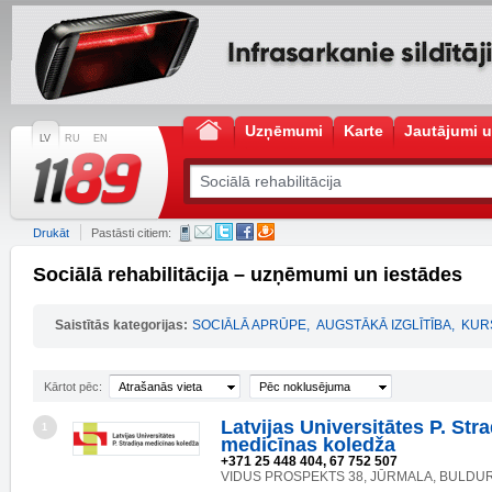
Uzņēmumi
Karte
Jautājumi u
LV
RU
EN
Drukāt
Pastāsti citiem:
Sociālā rehabilitācija – uzņēmumi un iestādes
Saistītās kategorijas:
SOCIĀLĀ APRŪPE
,
AUGSTĀKĀ IZGLĪTĪBA
,
KURS
Kārtot pēc:
Atrašanās vieta
Pēc noklusējuma
Latvijas Universitātes P. Str
1
medicīnas koledža
+371 25 448 404, 67 752 507
VIDUS PROSPEKTS 38, JŪRMALA, BULDURI