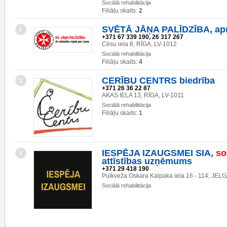
Sociālā rehabilitācija
Filiāļu skaits:
2
SVĒTĀ JĀŅA PALĪDZĪBA, ap
2
+371 67 339 190, 26 317 267
Cēsu iela 8, RĪGA, LV-1012
Sociālā rehabilitācija
Filiāļu skaits:
4
CERĪBU CENTRS biedrība
3
+371 26 36 22 87
AKAS IELA 13, RĪGA, LV-1011
Sociālā rehabilitācija
Filiāļu skaits:
1
IESPĒJA IZAUGSMEI SIA,
so
4
attīstības uzņēmums
+371 29 418 190
Pulkveža Oskara Kalpaka iela 16 - 114, JEL
Sociālā rehabilitācija