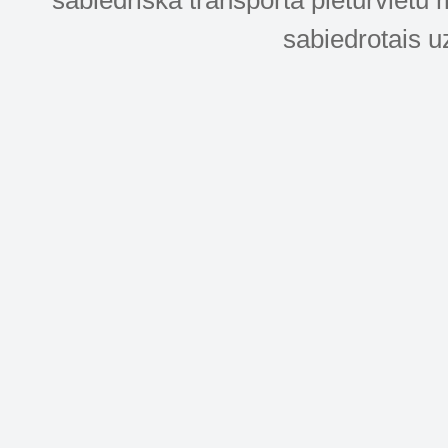
sabiedriskā transporta pieturvietu 
sabiedrotais u