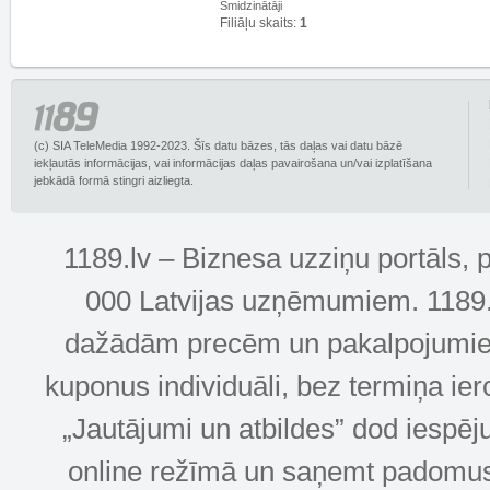
Smidzinātāji
Filiāļu skaits:
1
(c) SIA TeleMedia 1992-2023. Šīs datu bāzes, tās daļas vai datu bāzē
iekļautās informācijas, vai informācijas daļas pavairošana un/vai izplatīšana
jebkādā formā stingri aizliegta.
1189.lv – Biznesa uzziņu portāls, 
000 Latvijas uzņēmumiem. 1189.lv
dažādām precēm un pakalpojumiem! 
kuponus individuāli, bez termiņa ie
„Jautājumi un atbildes” dod iespēj
online režīmā un saņemt padomus u