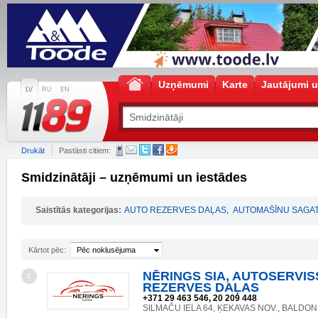
Uzņēmumi
Karte
Jautājumi u
LV
RU
EN
Drukāt
Pastāsti citiem:
Smidzinātāji – uzņēmumi un iestādes
Saistītās kategorijas:
AUTO REZERVES DAĻAS
,
AUTOMAŠĪNU SAGAT
Kārtot pēc:
Pēc noklusējuma
NĒRINGS SIA, AUTOSERVIS
1
REZERVES DAĻAS
+371 29 463 546, 20 209 448
SILMAČU IELA 64, ĶEKAVAS NOV., BALDONE