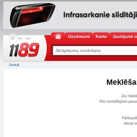
Uzņēmumi
Karte
Jautājumi u
LV
RU
EN
Drukāt
Meklēšan
Jūs mekl
Pēc norādītajiem para
Pārbaudie
Atrodi m