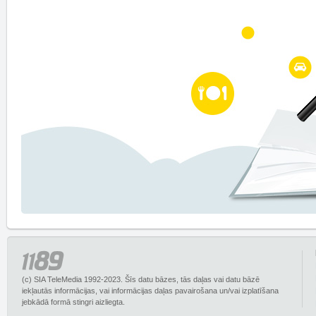
(c) SIA TeleMedia 1992-2023. Šīs datu bāzes, tās daļas vai datu bāzē
iekļautās informācijas, vai informācijas daļas pavairošana un/vai izplatīšana
jebkādā formā stingri aizliegta.