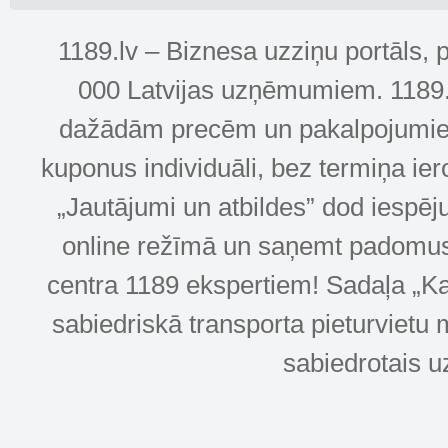
1189.lv – Biznesa uzziņu portāls, 
000 Latvijas uzņēmumiem. 1189.lv
dažādām precēm un pakalpojumiem! 
kuponus individuāli, bez termiņa ie
„Jautājumi un atbildes” dod iespēj
online režīmā un saņemt padomus u
centra 1189 ekspertiem! Sadaļa „Kar
sabiedriskā transporta pieturvietu 
sabiedrotais u