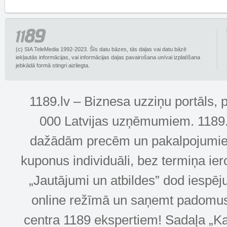
(c) SIA TeleMedia 1992-2023. Šīs datu bāzes, tās daļas vai datu bāzē
iekļautās informācijas, vai informācijas daļas pavairošana un/vai izplatīšana
jebkādā formā stingri aizliegta.
1189.lv – Biznesa uzziņu portāls, 
000 Latvijas uzņēmumiem. 1189.lv
dažādām precēm un pakalpojumiem! 
kuponus individuāli, bez termiņa ie
„Jautājumi un atbildes” dod iespēj
online režīmā un saņemt padomus u
centra 1189 ekspertiem! Sadaļa „Kar