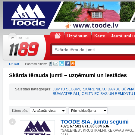
Uzņēmumi
Karte
Jautājumi u
LV
RU
EN
Drukāt
Pastāsti citiem:
Skārda tērauda jumti – uzņēmumi un iestādes
Saistītās kategorijas:
JUMTU SEGUMI
,
SKĀRDNIEKU DARBI
,
BŪVMAT
BŪVMATERIĀLI
,
CELTNIECĪBAS UN REMONTU 
Kārtot pēc:
Atrašanās vieta
Pēc noklusējuma
TOODE SIA, jumtu segumi
1
+371 67 501 671, 80 004 636
"GAILENES", KRUSTKALNI, ĶEKAVAS PAG., 