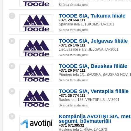
Skārda tērauda jumti
TOODE SIA, Tukuma filiāle
7
+371 28 664 111
Spartaka iela 1, TUKUMS, LV-3101
Skārda tērauda jumti
TOODE SIA, Jelgavas filiāle
8
+371 26 146 111
Lietuvas šoseja 2, JELGAVA, LV-3001
Skārda tērauda jumti
TOODE SIA, Bauskas filiāle
9
+371 26 647 111
Pionieru iela 1/1, BAUSKA, BAUSKAS NOV., 
Skārda tērauda jumti
TOODE SIA, Ventspils filiāle
10
+371 25 774 111
Saules iela 133, VENTSPILS, LV-3601
Skārda tērauda jumti
Kompānija AVOTIŅI SIA, met
11
segumi, būvmateriāli
+371 67139532
Rustēnu iela 1, RĪGA, LV-1073