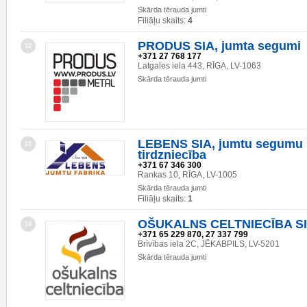
Skārda tērauda jumti
Filiāļu skaits:
4
PRODUS SIA, jumta segumi
12
+371 27 768 177
Latgales iela 443, RĪGA, LV-1063
Skārda tērauda jumti
LEBENS SIA, jumtu segumu 
13
tirdzniecība
+371 67 346 300
Rankas 10, RĪGA, LV-1005
Skārda tērauda jumti
Filiāļu skaits:
1
OŠUKALNS CELTNIECĪBA S
14
+371 65 229 870, 27 337 799
Brīvības iela 2C, JĒKABPILS, LV-5201
Skārda tērauda jumti