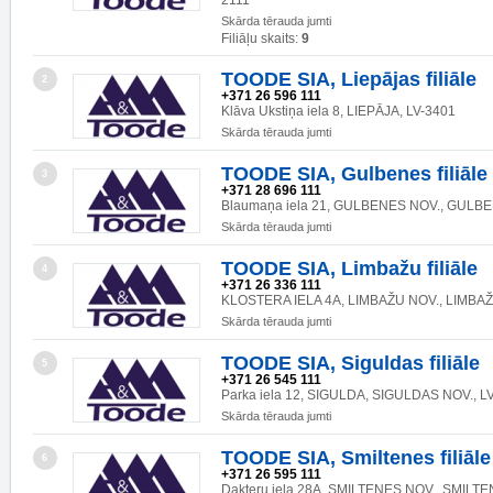
2111
Skārda tērauda jumti
Filiāļu skaits:
9
TOODE SIA, Liepājas filiāle
2
+371 26 596 111
Klāva Ukstiņa iela 8, LIEPĀJA, LV-3401
Skārda tērauda jumti
TOODE SIA, Gulbenes filiāle
3
+371 28 696 111
Blaumaņa iela 21, GULBENES NOV., GULBE
Skārda tērauda jumti
TOODE SIA, Limbažu filiāle
4
+371 26 336 111
KLOSTERA IELA 4A, LIMBAŽU NOV., LIMBAŽI
Skārda tērauda jumti
TOODE SIA, Siguldas filiāle
5
+371 26 545 111
Parka iela 12, SIGULDA, SIGULDAS NOV., L
Skārda tērauda jumti
TOODE SIA, Smiltenes filiāle
6
+371 26 595 111
Dakteru iela 28A, SMILTENES NOV., SMILTE