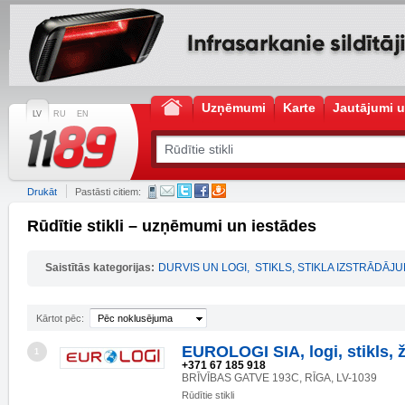
Uzņēmumi
Karte
Jautājumi u
LV
RU
EN
Drukāt
Pastāsti citiem:
Rūdītie stikli – uzņēmumi un iestādes
Saistītās kategorijas:
DURVIS UN LOGI
,
STIKLS, STIKLA IZSTRĀDĀJU
Kārtot pēc:
Pēc noklusējuma
EUROLOGI SIA, logi, stikls, ž
1
+371 67 185 918
BRĪVĪBAS GATVE 193C, RĪGA, LV-1039
Rūdītie stikli