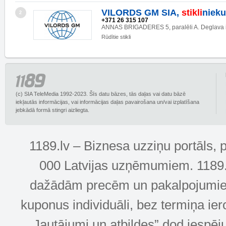
VILORDS GM SIA,
stikli
nieku
2
+371 26 315 107
ANNAS BRIGADERES 5, paralēli A. Deglava i
Rūdītie stikli
(c) SIA TeleMedia 1992-2023. Šīs datu bāzes, tās daļas vai datu bāzē
iekļautās informācijas, vai informācijas daļas pavairošana un/vai izplatīšana
jebkādā formā stingri aizliegta.
1189.lv – Biznesa uzziņu portāls, 
000 Latvijas uzņēmumiem. 1189.lv
dažādām precēm un pakalpojumiem! 
kuponus individuāli, bez termiņa ie
„Jautājumi un atbildes” dod iespēj