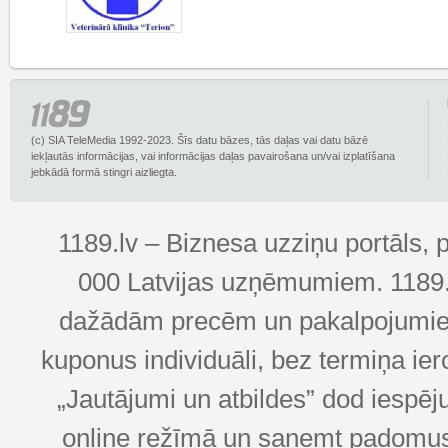
(c) SIA TeleMedia 1992-2023. Šīs datu bāzes, tās daļas vai datu bāzē
iekļautās informācijas, vai informācijas daļas pavairošana un/vai izplatīšana
jebkādā formā stingri aizliegta.
1189.lv – Biznesa uzziņu portāls, 
000 Latvijas uzņēmumiem. 1189.lv
dažādām precēm un pakalpojumiem! 
kuponus individuāli, bez termiņa ie
„Jautājumi un atbildes” dod iespēj
online režīmā un saņemt padomus u