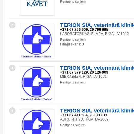
Rentgens suņiem
TERION SIA, veterinārā klīni
2
+371 67 296 909, 29 796 695
LABORATORIJAS IELA 2A, RĪGA, LV-1012
Rentgens suņiem
Filiāļu skaits:
3
TERION SIA, veterinārā klīni
3
+371 67 379 129, 20 126 909
MIERA iela 4, RĪGA, LV-1001
Rentgens suņiem
TERION SIA, veterinārā klīni
4
+371 67 411 584, 28 811 811
AURU iela 9B, RĪGA, LV-1069
Rentgens suņiem