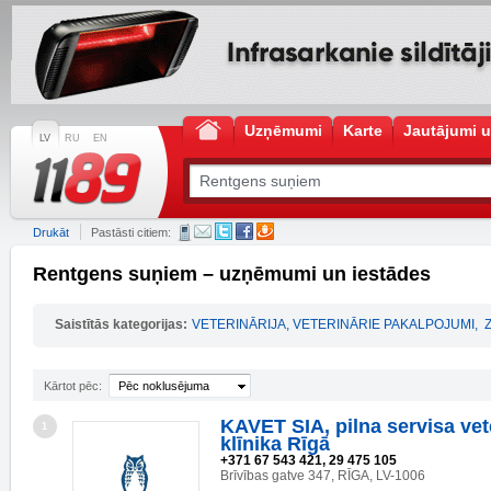
Uzņēmumi
Karte
Jautājumi u
LV
RU
EN
Drukāt
Pastāsti citiem:
Rentgens suņiem – uzņēmumi un iestādes
Saistītās kategorijas:
VETERINĀRIJA, VETERINĀRIE PAKALPOJUMI
,
Kārtot pēc:
Pēc noklusējuma
KAVET SIA, pilna servisa vet
1
klīnika Rīgā
+371 67 543 421, 29 475 105
Brīvības gatve 347, RĪGA, LV-1006