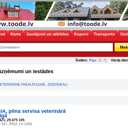
umi
Karte
Jautājumi un atbildes
Kuponi
Transports
Uzz
Mek
Šodien:
Rīga
-11
Vārda dien
uzņēmumi un iestādes
VETERINĀRIE PAKALPOJUMI
,
ZOOVEIKALI
A, pilna servisa veterinārā
īgā
421, 29 475 105
e 347, RĪGA, LV-1006