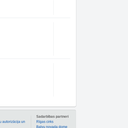
m
Sadarbības partneri
u autorizācija un
Rīgas cirks
Balvu novada dome