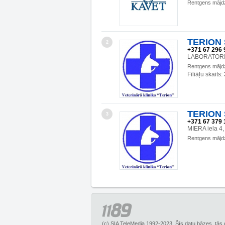
Rentgens mājd
TERION S
2
+371 67 296 
LABORATORIJ
Rentgens mājd
Filiāļu skaits:
TERION S
3
+371 67 379 
MIERA iela 4
Rentgens mājd
(c) SIA TeleMedia 1992-2023. Šīs datu bāzes, tās 