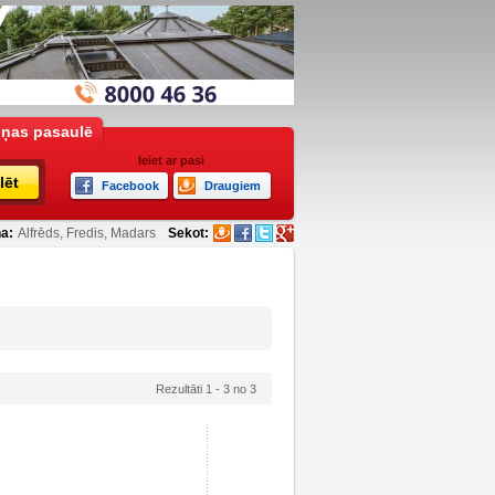
iņas pasaulē
Ieiet ar pasi
lēt
Facebook
Draugiem
a:
Alfrēds, Fredis, Madars
Sekot:
Rezultāti 1 - 3 no 3