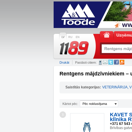
Uzņēm
LV
RU
EN
Drukāt
Pastāsti citiem:
Rentgens mājdzīvniekiem – 
Saistītās kategorijas:
VETERINĀRIJA, 
Kārtot pēc:
Pēc noklusējuma
KAVET SI
1
klīnika R
+371 67 543 
Brīvības gatv