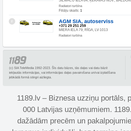
SILMAČU IELA 64, ĶEKAVAS NOV., BALDONE
Radiatori turbīna
Filiāļu skaits:
1
AGM SIA, autoserviss
2
+371 29 251 259
MIERA IELA 79, RĪGA, LV-1013
Radiatori turbīna
(c) SIA TeleMedia 1992-2023. Šīs datu bāzes, tās daļas vai datu bāzē
iekļautās informācijas, vai informācijas daļas pavairošana un/vai izplatīšana
jebkādā formā stingri aizliegta.
1189.lv – Biznesa uzziņu portāls, 
000 Latvijas uzņēmumiem. 1189.lv
dažādām precēm un pakalpojumiem! 