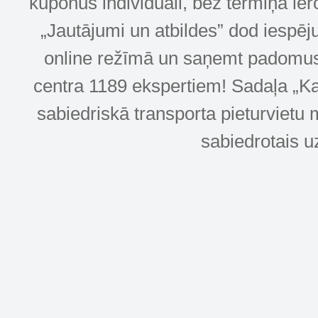
kuponus individuāli, bez termiņa ie
„Jautājumi un atbildes” dod iespēj
online režīmā un saņemt padomus u
centra 1189 ekspertiem! Sadaļa „Kar
sabiedriskā transporta pieturvietu 
sabiedrotais u