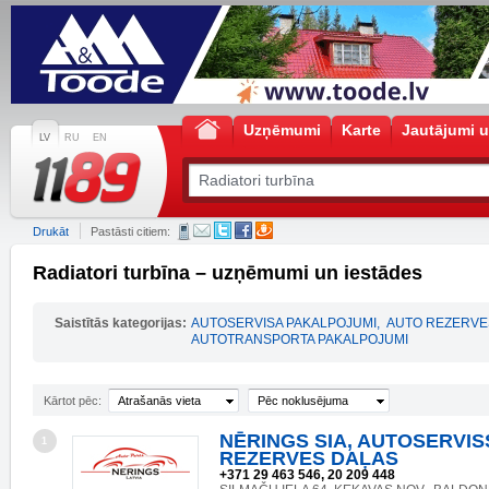
Uzņēmumi
Karte
Jautājumi u
LV
RU
EN
Drukāt
Pastāsti citiem:
Radiatori turbīna – uzņēmumi un iestādes
Saistītās kategorijas:
AUTOSERVISA PAKALPOJUMI
,
AUTO REZERVE
AUTOTRANSPORTA PAKALPOJUMI
Kārtot pēc:
Atrašanās vieta
Pēc noklusējuma
NĒRINGS SIA, AUTOSERVIS
1
REZERVES DAĻAS
+371 29 463 546, 20 209 448