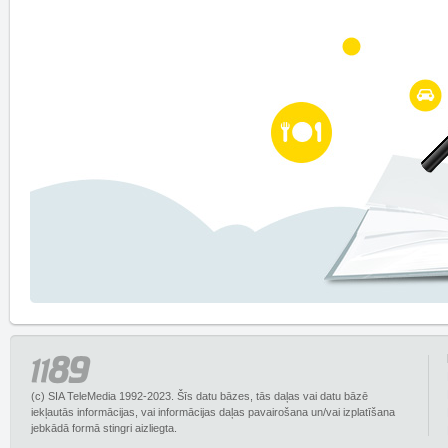
(c) SIA TeleMedia 1992-2023. Šīs datu bāzes, tās daļas vai datu bāzē
iekļautās informācijas, vai informācijas daļas pavairošana un/vai izplatīšana
jebkādā formā stingri aizliegta.