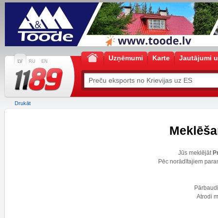
Uzņēmumi
Karte
Jautājumi u
LV
RU
EN
Drukāt
Meklēšan
Jūs meklējāt
P
Pēc norādītajiem para
Pārbaudie
Atrodi m