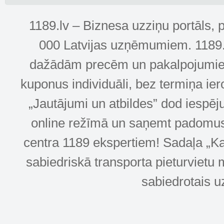
1189.lv – Biznesa uzziņu portāls, 
000 Latvijas uzņēmumiem. 1189.lv
dažādām precēm un pakalpojumiem! 
kuponus individuāli, bez termiņa ie
„Jautājumi un atbildes” dod iespēj
online režīmā un saņemt padomus u
centra 1189 ekspertiem! Sadaļa „Kar
sabiedriskā transporta pieturvietu 
sabiedrotais u