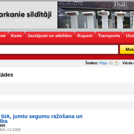
umi
Karte
Jautājumi un atbildes
Kuponi
Transports
Uzz
Mek
Šodien:
Rīga
-11
Vārda 
tādes
SIA, jumtu segumu ražošana un
ība
300
ĪGA, LV-1005