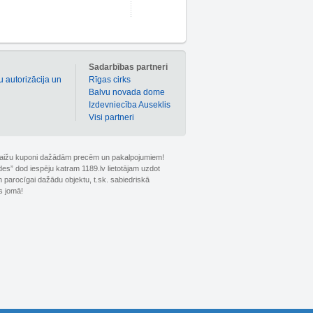
m
Sadarbības partneri
u autorizācija un
Rīgas cirks
Balvu novada dome
Izdevniecība Auseklis
Visi partneri
 atlaižu kuponi dažādām precēm un pakalpojumiem!
ldes” dod iespēju katram 1189.lv lietotājam uzdot
 parocīgai dažādu objektu, t.sk. sabiedriskā
s jomā!