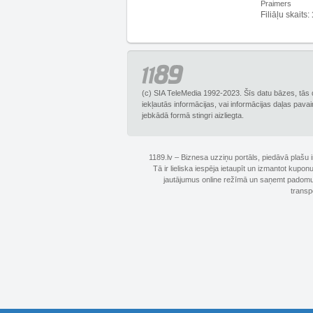
Praimers
Filiāļu skaits:
(c) SIA TeleMedia 1992-2023. Šīs datu bāzes, tās 
iekļautās informācijas, vai informācijas daļas pava
jebkādā formā stingri aizliegta.
1189.lv – Biznesa uzziņu portāls, piedāvā plašu
Tā ir lieliska iespēja ietaupīt un izmantot kupo
jautājumus online režīmā un saņemt padomus 
transp