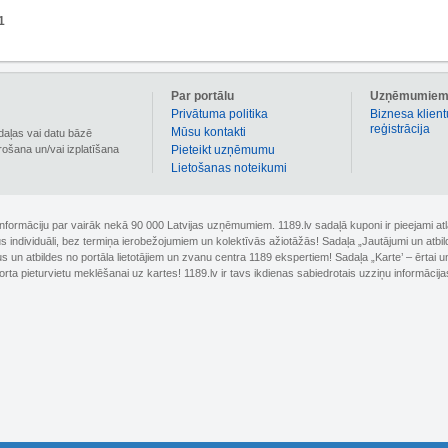
1
Par portālu
Uzņēmumie
Privātuma politika
Biznesa klient
reģistrācija
Mūsu kontakti
daļas vai datu bāzē
irošana un/vai izplatīšana
Pieteikt uzņēmumu
Lietošanas noteikumi
 informāciju par vairāk nekā 90 000 Latvijas uzņēmumiem. 1189.lv sadaļā kuponi ir pieejami
nus individuāli, bez termiņa ierobežojumiem un kolektīvās ažiotāžās! Sadaļa „Jautājumi un atbi
un atbildes no portāla lietotājiem un zvanu centra 1189 ekspertiem! Sadaļa „Karte’ – ērtai un
orta pieturvietu meklēšanai uz kartes! 1189.lv ir tavs ikdienas sabiedrotais uzziņu informācija