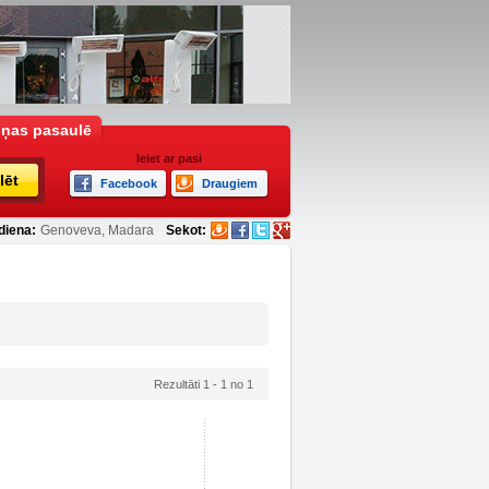
iņas pasaulē
Ieiet ar pasi
lēt
Facebook
Draugiem
diena:
Genoveva, Madara
Sekot:
Rezultāti 1 - 1 no 1