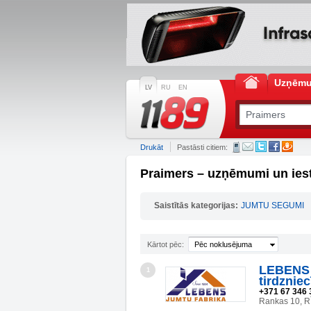
Uzņēm
LV
RU
EN
Drukāt
Pastāsti citiem:
Praimers – uzņēmumi un ies
Saistītās kategorijas:
JUMTU SEGUMI
Kārtot pēc:
Pēc noklusējuma
LEBENS 
1
tirdzniec
+371 67 346 
Rankas 10, R